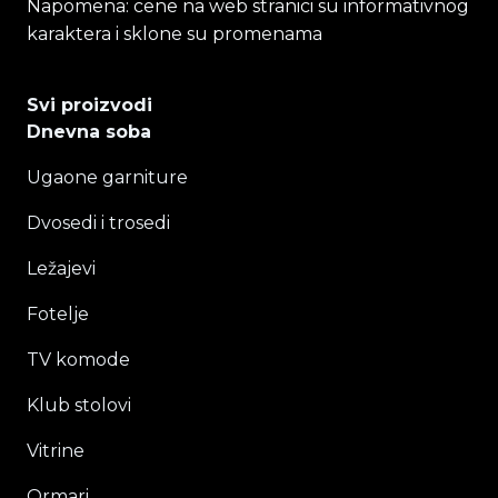
Napomena: cene na web stranici su informativnog
karaktera i sklone su promenama
Svi proizvodi
Dnevna soba
Ugaone garniture
Dvosedi i trosedi
Ležajevi
Fotelje
TV komode
Klub stolovi
Vitrine
Ormari