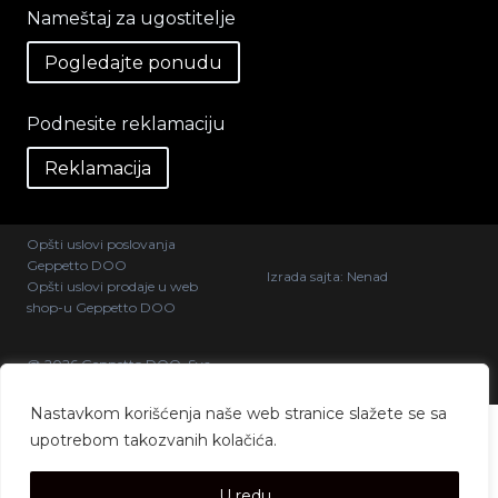
Nameštaj za ugostitelje
Pogledajte ponudu
Podnesite reklamaciju
Reklamacija
Opšti uslovi poslovanja
Geppetto DOO
Izrada sajta:
Nenad
Opšti uslovi prodaje u web
shop-u Geppetto DOO
@ 2026 Geppetto DOO. Sva
prava zadržana.
Nastavkom korišćenja naše web stranice slažete se sa
upotrebom takozvanih kolačića.
U redu