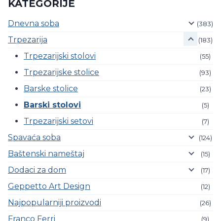
biti
KATEGORIJE
izabrane
Dnevna soba
(383)
na
stranici
Trpezarija
(183)
proizvoda.
Trpezarijski stolovi
(55)
Trpezarijske stolice
(93)
Barske stolice
(23)
Barski stolovi
(5)
Trpezarijski setovi
(7)
Spavaća soba
(124)
Baštenski nameštaj
(15)
Dodaci za dom
(17)
Geppetto Art Design
(12)
Najpopularniji proizvodi
(26)
Franco Ferri
(9)