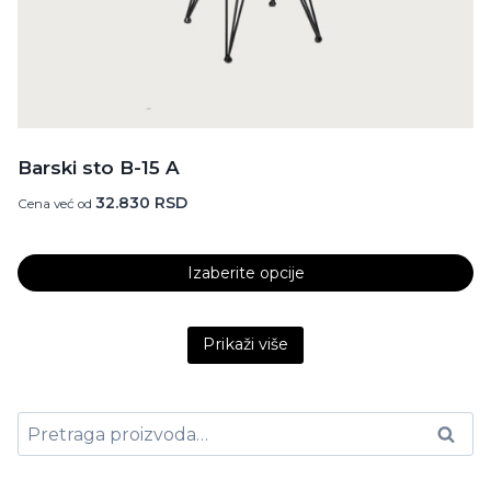
Barski sto B-15 A
32.830
RSD
Cena već od
Izaberite opcije
Ovaj
Content is collapsed. Activate the Prikaži više button t
proizvod
Prikaži više
ima
više
varijanti.
Pretraga
Pretraži
Opcije
za:
mogu