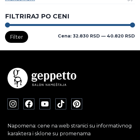
FILTRIRAJ PO CENI
M
M
Cena:
32.830 RSD
—
40.820 RSD
Filter
c
c
Napomena: cene na web stranici su informativnog
karaktera i sklone su promenama