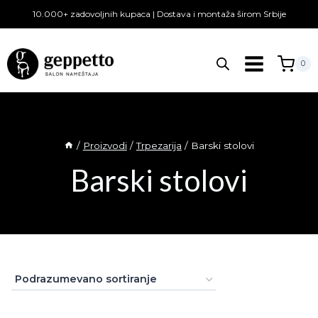
Skip
10.000+ zadovoljnih kupaca | Dostava i montaža širom Srbije
to
content
0
/
Proizvodi
/
Trpezarija
/
Barski stolovi
Barski stolovi