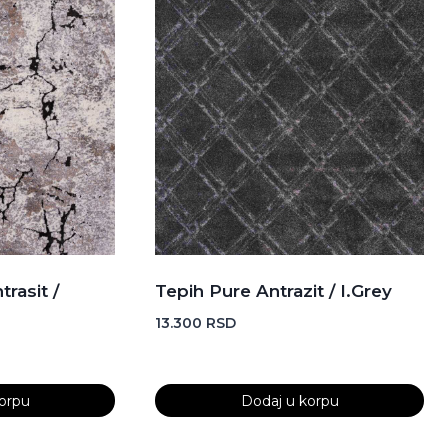
rasit /
Tepih Pure Antrazit / I.Grey
13.300
RSD
orpu
Dodaj u korpu