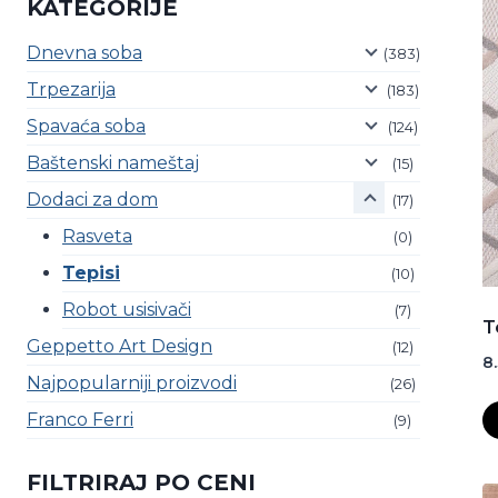
KATEGORIJE
Dnevna soba
(383)
Trpezarija
(183)
Spavaća soba
(124)
Baštenski nameštaj
(15)
Dodaci za dom
(17)
Rasveta
(0)
Tepisi
(10)
Robot usisivači
(7)
T
Geppetto Art Design
(12)
8
Najpopularniji proizvodi
(26)
Franco Ferri
(9)
FILTRIRAJ PO CENI