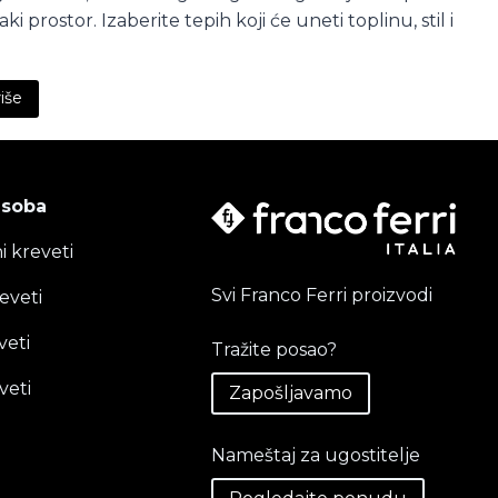
i prostor. Izaberite tepih koji će uneti toplinu, stil i
više
 soba
i kreveti
Svi Franco Ferri proizvodi
eveti
veti
Tražite posao?
veti
Zapošljavamo
Nameštaj za ugostitelje