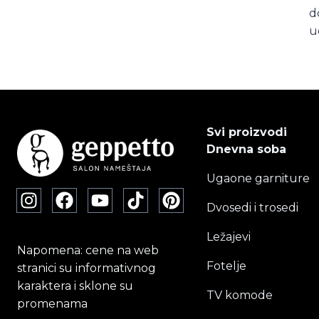
d
u
Svi proizvodi
Dnevna soba
Ugaone garniture
Dvosedi i trosedi
Ležajevi
Napomena: cene na web
Fotelje
stranici su informativnog
karaktera i sklone su
TV komode
promenama