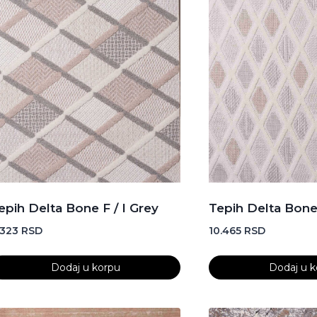
epih Delta Bone F / I Grey
Tepih Delta Bone 
.323
RSD
10.465
RSD
Dodaj u korpu
Dodaj u k