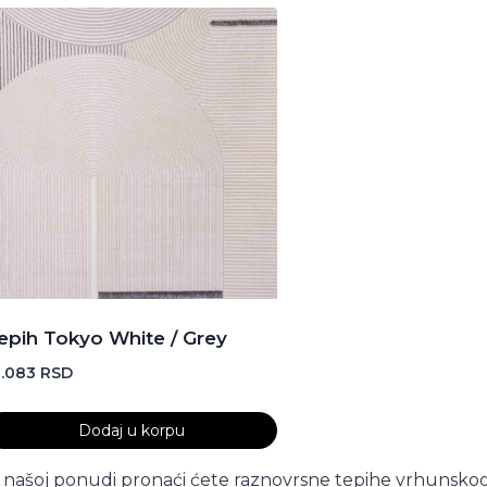
epih Tokyo White / Grey
3.083
RSD
Dodaj u korpu
 našoj ponudi pronaći ćete raznovrsne tepihe vrhunskog kva
 našoj ponudi pronaći ćete raznovrsne tepihe vrhunskog 