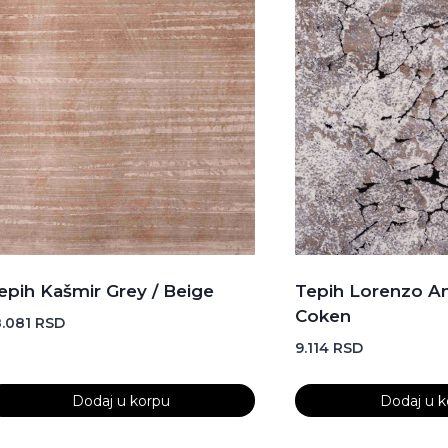
a
lna
epih Kašmir Grey / Beige
Tepih Lorenzo Ant
Coken
8.081
RSD
9.114
RSD
Dodaj u korpu
Dodaj u k