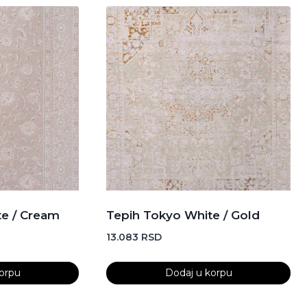
te / Cream
Tepih Tokyo White / Gold
13.083
RSD
orpu
Dodaj u korpu