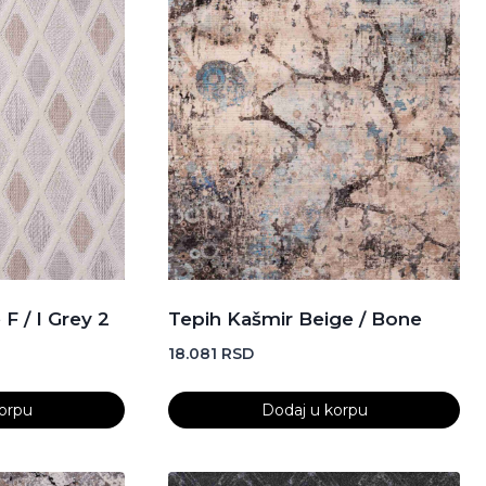
F / I Grey 2
Tepih Kašmir Beige / Bone
18.081
RSD
orpu
Dodaj u korpu