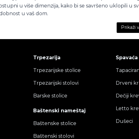
ostupni u više dimenzija, kako bi se savršeno uklopili u svak
dobnost u vaš dom.
Prikaži 
Trpezarija
Spavaća
Trpezarijske stolice
Tapaciran
Trpezarijski stolovi
Drveni kr
Barske stolice
Dečiji kre
Letto kre
Baštenski nameštaj
Dušeci
Baštenske stolice
Baštenski stolovi