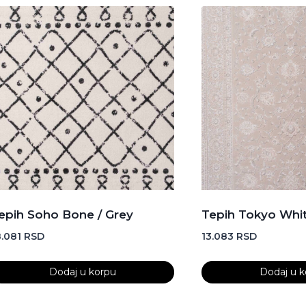
epih Soho Bone / Grey
Tepih Tokyo Whi
8.081
RSD
13.083
RSD
Dodaj u korpu
Dodaj u k