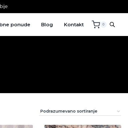
bije
bne ponude
Blog
Kontakt
0