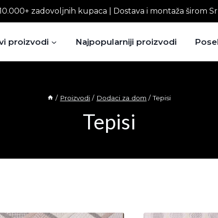
10.000+ zadovoljnih kupaca | Dostava i montaža širom Sr
vi proizvodi
Najpopularniji proizvodi
Pose
/
Proizvodi
/
Dodaci za dom
/
Tepisi
Tepisi