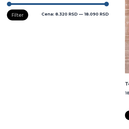
Minimaln
Maksima
Cena:
8.320 RSD
—
18.090 RSD
Filter
cena
cena
T
1