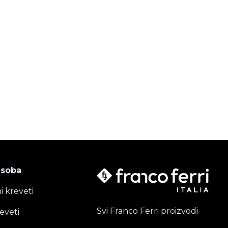
 soba
i kreveti
Svi Franco Ferri proizvodi
eveti