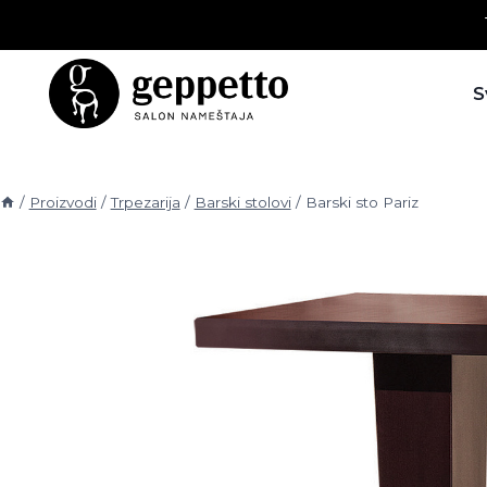
Skip
to
content
S
/
Proizvodi
/
Trpezarija
/
Barski stolovi
/
Barski sto Pariz