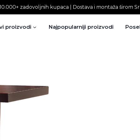
10.000+ zadovoljnih kupaca | Dostava i montaža širom Sr
vi proizvodi
Najpopularniji proizvodi
Pose