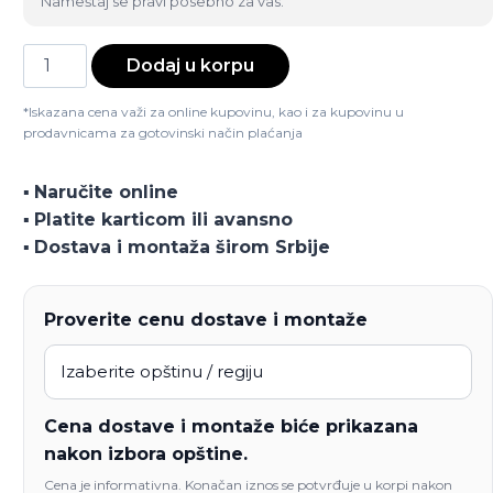
Nameštaj se pravi posebno za vas.
Barski
Dodaj u korpu
sto
Pariz
*Iskazana cena važi za online kupovinu, kao i za kupovinu u
prodavnicama za gotovinski način plaćanja
količina
▪️
Naručite online
▪️
Platite karticom ili avansno
▪️
Dostava i montaža širom Srbije
Proverite cenu dostave i montaže
Cena dostave i montaže biće prikazana
nakon izbora opštine.
Cena je informativna. Konačan iznos se potvrđuje u korpi nakon