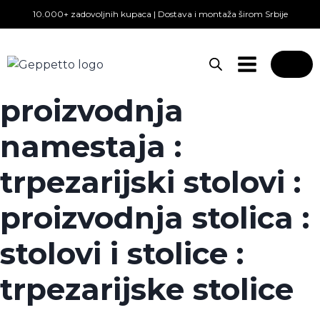
Skip
10.000+ zadovoljnih kupaca | Dostava i montaža širom Srbije
to
content
0
proizvodnja
namestaja :
trpezarijski stolovi :
proizvodnja stolica :
stolovi i stolice :
trpezarijske stolice