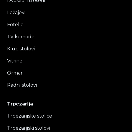
Dvosedi i trosedi
Ležajevi
Fotelje
TV komode
Klub stolovi
Vitrine
Ormari
Radni stolovi
Trpezarija
Trpezarijske stolice
Trpezarijski stolovi