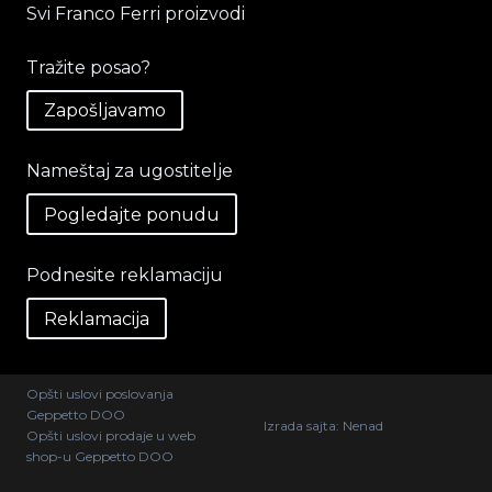
Svi Franco Ferri proizvodi
Tražite posao?
Zapošljavamo
Nameštaj za ugostitelje
Pogledajte ponudu
Podnesite reklamaciju
Reklamacija
Opšti uslovi poslovanja
Geppetto DOO
Izrada sajta:
Nenad
Opšti uslovi prodaje u web
shop-u Geppetto DOO