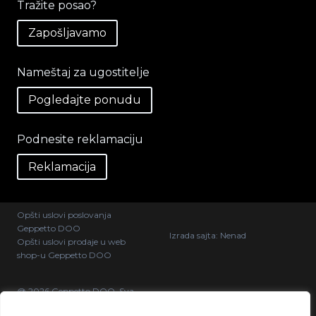
Tražite posao?
Zapošljavamo
Nameštaj za ugostitelje
Pogledajte ponudu
Podnesite reklamaciju
Reklamacija
Opšti uslovi poslovanja
Geppetto DOO
Izrada sajta:
Nenad
Opšti uslovi prodaje u web
shop-u Geppetto DOO
@ 2026 Geppetto DOO. Sva
prava zadržana.