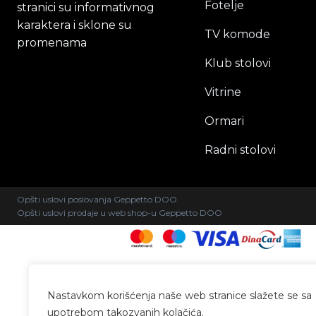
Fotelje
stranici su informativnog
karaktera i sklone su
TV komode
promenama
Klub stolovi
Vitrine
Ormari
Radni stolovi
Opšti uslovi poslovanja Geppetto DOO
Opšti uslovi prodaje u web shop-u Geppetto DOO
Nastavkom korišćenja naše web stranice slažete se sa
upotrebom takozvanih kolačića.