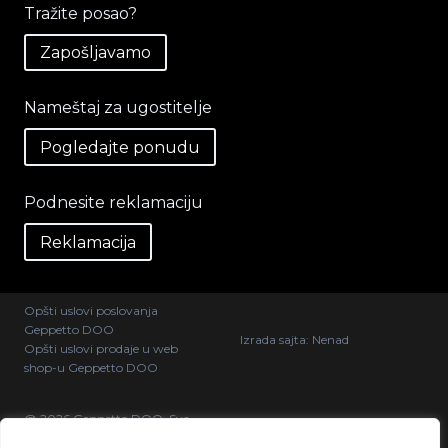
Tražite posao?
Zapošljavamo
Nameštaj za ugostitelje
Pogledajte ponudu
Podnesite reklamaciju
Reklamacija
Opšti uslovi poslovanja
Geppetto DOO
Izrada sajta:
Nenad
Opšti uslovi prodaje u web
shop-u Geppetto DOO
@ 2026 Geppetto DOO. Sva
prava zadržana.