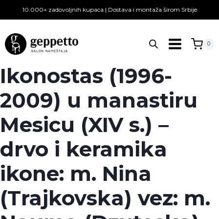
Skip
10.000+ zadovoljnih kupaca | Dostava i montaža širom Srbije
to
content
0
Ikonostas (1996-
2009) u manastiru
Mesicu (XIV s.) –
drvo i keramika
ikone: m. Nina
(Trajkovska) vez: m.