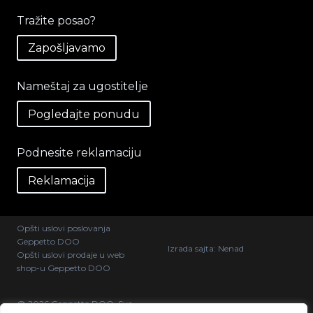
Tražite posao?
Zapošljavamo
Nameštaj za ugostitelje
Pogledajte ponudu
Podnesite reklamaciju
Reklamacija
Opšti uslovi poslovanja
Geppetto DOO
Izrada sajta:
Nenad
Opšti uslovi prodaje u web
shop-u Geppetto DOO
@ 2026 Geppetto DOO. Sva