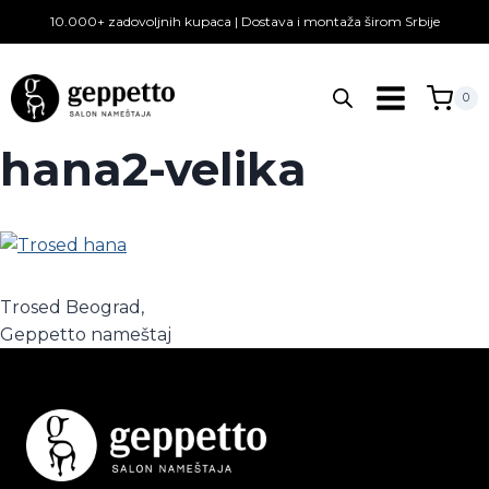
Skip
10.000+ zadovoljnih kupaca | Dostava i montaža širom Srbije
to
content
0
hana2-velika
Trosed Beograd,
Geppetto nameštaj