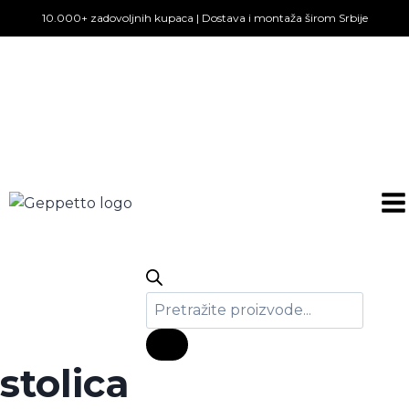
Skip
10.000+ zadovoljnih kupaca | Dostava i montaža širom Srbije
to
content
Products
search
stolica