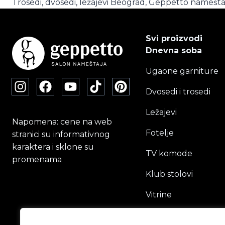
Trosedi, dvosedi, ležajevi Beograd, Geppetto namešta
Svi proizvodi
Dnevna soba
Ugaone garniture
Dvosedi i trosedi
Ležajevi
Napomena: cene na web
Fotelje
stranici su informativnog
karaktera i sklone su
TV komode
promenama
Klub stolovi
Vitrine
Ormari