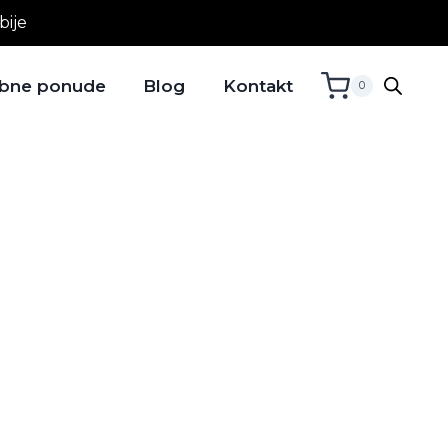
bije
bne ponude
Blog
Kontakt
0