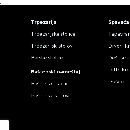
j
Trpezarija
Spavaća
Trpezarijske stolice
Tapaciran
Trpezarijski stolovi
Drveni kr
Barske stolice
Dečiji kre
Letto kre
Baštenski nameštaj
Dušeci
Baštenske stolice
Baštenski stolovi