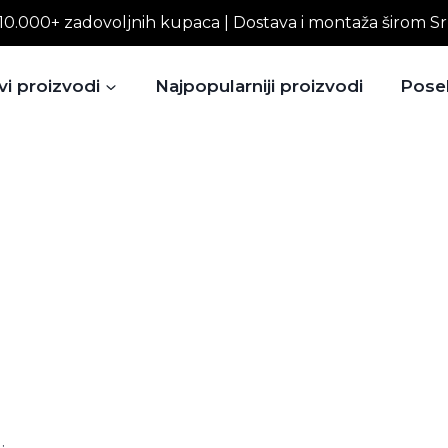
10.000+ zadovoljnih kupaca | Dostava i montaža širom Sr
vi proizvodi
Najpopularniji proizvodi
Pose