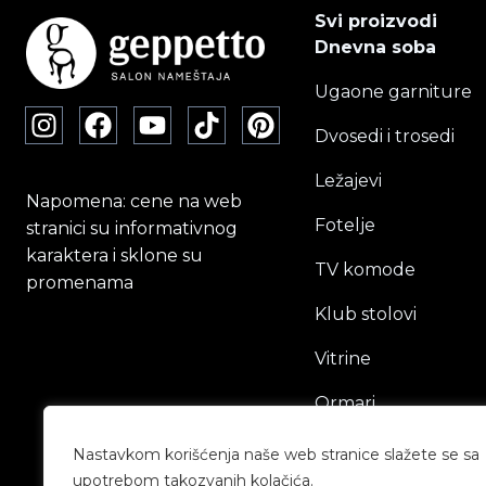
Svi proizvodi
Dnevna soba
Ugaone garniture
Dvosedi i trosedi
Ležajevi
Napomena: cene na web
Fotelje
stranici su informativnog
karaktera i sklone su
TV komode
promenama
Klub stolovi
Vitrine
Ormari
Radni stolovi
Nastavkom korišćenja naše web stranice slažete se sa
upotrebom takozvanih kolačića.