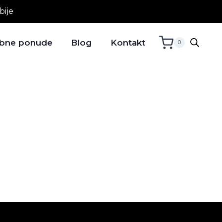
bije
bne ponude
Blog
Kontakt
0