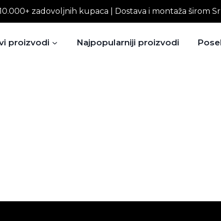
10.000+ zadovoljnih kupaca | Dostava i montaža širom Sr
vi proizvodi
Najpopularniji proizvodi
Pose
)