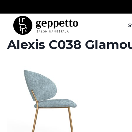
Skip
to
content
S
Alexis C038 Glamou