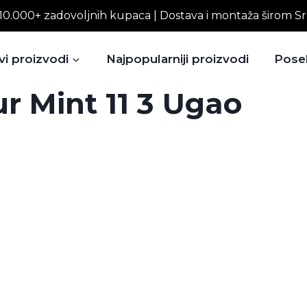
10.000+ zadovoljnih kupaca | Dostava i montaža širom Sr
vi proizvodi
Najpopularniji proizvodi
Pose
r Mint 11 3 Ugao