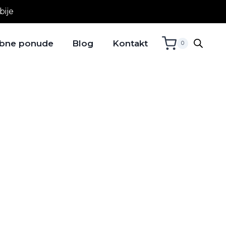
bije
bne ponude
Blog
Kontakt
0