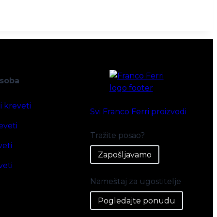
 soba
i kreveti
Svi Franco Ferri proizvodi
eveti
Tražite posao?
veti
Zapošljavamo
veti
Nameštaj za ugostitelje
Pogledajte ponudu