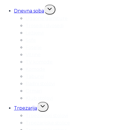
Toggle
Dnevna soba
child
Ugaone garniture
menu
Trosedi i dvosedi
Ležajevi
Sofe
Fotelje
Vitrine
TV komode
Komode
Taburei
Radni stolovi
Ormari
Klub stolovi
Toggle
Trpezarija
child
Trpezarijski stolovi
menu
Trpezarijske stolice