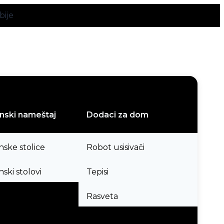
bije
nski nameštaj
Dodaci za dom
nske stolice
Robot usisivači
ski stolovi
Tepisi
Rasveta