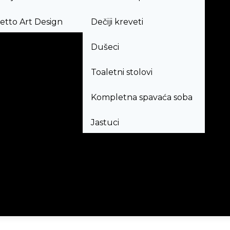
tto Art Design
Dečiji kreveti
Dušeci
Toaletni stolovi
Kompletna spavaća soba
Jastuci