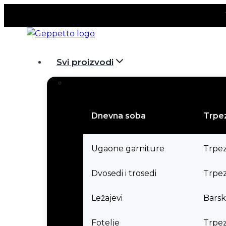
Skip
to
content
Svi proizvodi
Dnevna soba
Trpez
Ugaone garniture
Trpez
Dvosedi i trosedi
Trpeza
Ležajevi
Barsk
Fotelje
Trpeza