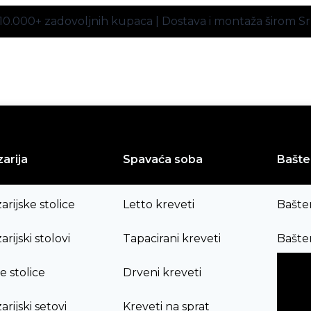
10.000+ zadovoljnih kupaca | Dostava i montaža širom Sr
arija
Spavaća soba
Bašte
arijske stolice
Letto kreveti
Bašte
rijski stolovi
Tapacirani kreveti
Bašten
e stolice
Drveni kreveti
rijski setovi
Kreveti na sprat