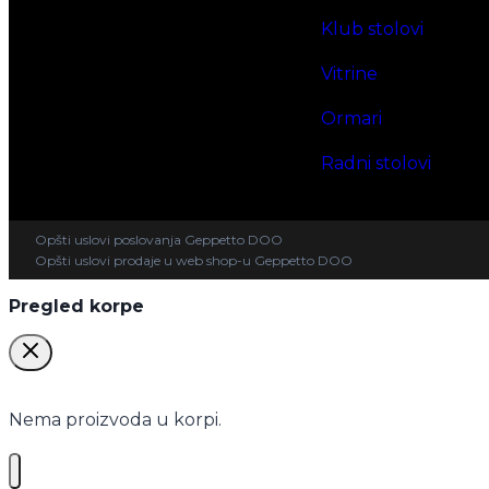
Klub stolovi
Vitrine
Ormari
Radni stolovi
Opšti uslovi poslovanja Geppetto DOO
Opšti uslovi prodaje u web shop-u Geppetto DOO
Pregled korpe
Nema proizvoda u korpi.