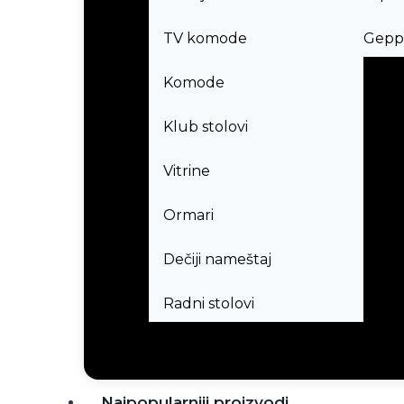
TV komode
Geppe
Komode
Klub stolovi
Vitrine
Ormari
Dečiji nameštaj
Radni stolovi
Najpopularniji proizvodi