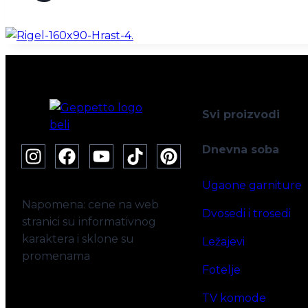
Svi proizvodi
Dnevna soba
Ugaone garniture
Napomena: cene na web
Dvosedi i trosedi
stranici su informativnog
karaktera i sklone su
Ležajevi
promenama
Fotelje
TV komode