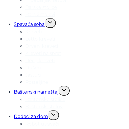
Trpezarijski setovi
Barske stolice
Barski stolovi
Toggle
Spavaća soba
child
Kreveti
menu
Letto kreveti
Drveni kreveti
Kreveti na sprat
Dečiji kreveti
Dušeci
Jastuci
Posteljine
Toggle
Baštenski nameštaj
child
Baštenske stolice
menu
Baštenski stolovi
Toggle
Dodaci za dom
child
Robot usisivači
menu