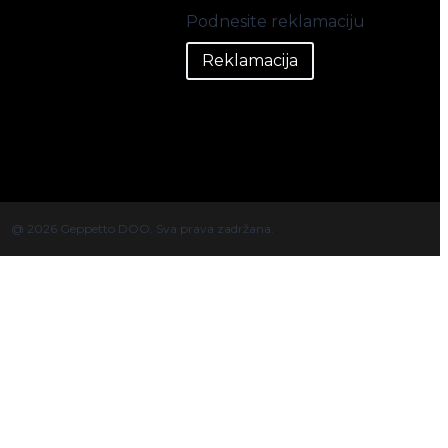
Podnesite reklamaciju
Reklamacija
@ 2026 Geppetto DOO. Sva prava zadržana.