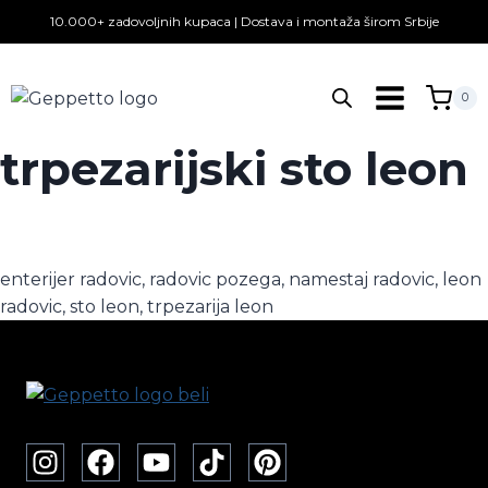
Skip
10.000+ zadovoljnih kupaca | Dostava i montaža širom Srbije
to
content
0
trpezarijski sto leon
enterijer radovic, radovic pozega, namestaj radovic, leon
radovic, sto leon, trpezarija leon