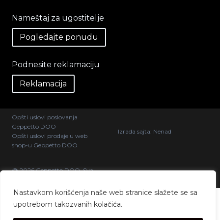
Nameštaj za ugostitelje
Pogledajte ponudu
Podnesite reklamaciju
Reklamacija
Opšti uslovi poslovanja
Geppetto DOO
Izrada sajta:
Nenad
Opšti uslovi prodaje u web
shop-u Geppetto DOO
@ 2026 Geppetto DOO. Sva
prava zadržana.
Nastavkom korišćenja naše web stranice slažete se sa
upotrebom takozvanih kolačića.