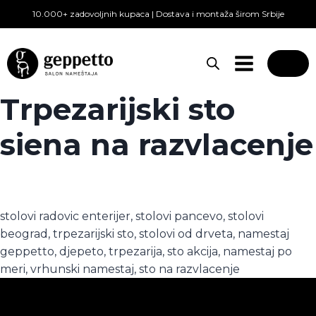
Skip
10.000+ zadovoljnih kupaca | Dostava i montaža širom Srbije
to
content
0
Trpezarijski sto
siena na razvlacenje
stolovi radovic enterijer, stolovi pancevo, stolovi
beograd, trpezarijski sto, stolovi od drveta, namestaj
geppetto, djepeto, trpezarija, sto akcija, namestaj po
meri, vrhunski namestaj, sto na razvlacenje