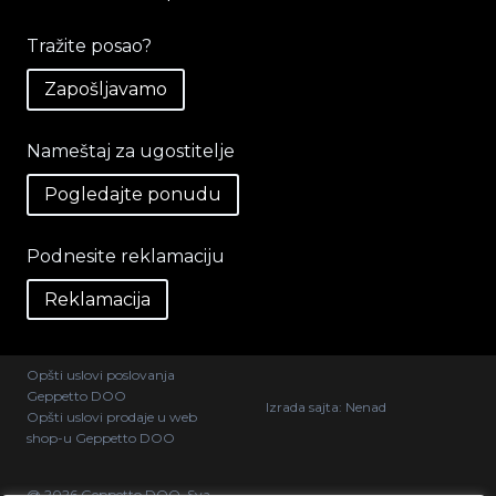
Tražite posao?
Zapošljavamo
Nameštaj za ugostitelje
Pogledajte ponudu
Podnesite reklamaciju
Reklamacija
Opšti uslovi poslovanja
Geppetto DOO
Izrada sajta:
Nenad
Opšti uslovi prodaje u web
shop-u Geppetto DOO
@ 2026 Geppetto DOO. Sva