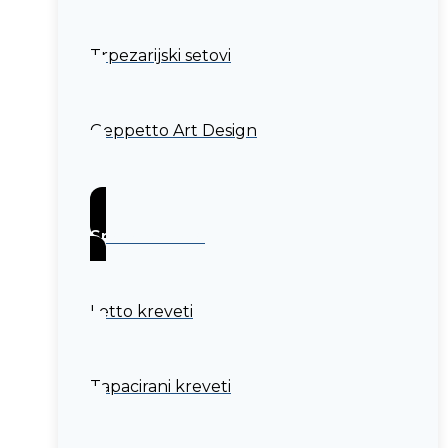
Trpezarijski setovi
Geppetto Art Design
Spavaća soba
Letto kreveti
Tapacirani kreveti