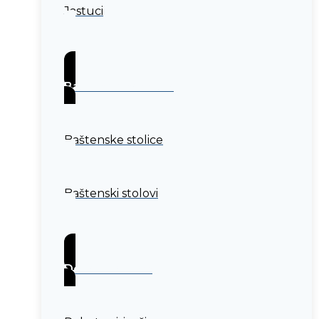
Jastuci
Baštenski nameštaj
Baštenske stolice
Baštenski stolovi
Dodaci za dom