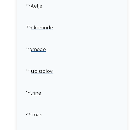
Fotelje
TV komode
Komode
Klub stolovi
Vitrine
Ormari