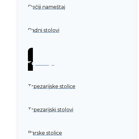
Dečiji nameštaj
Radni stolovi
Trpezarija
Trpezarijske stolice
Trpezarijski stolovi
Barske stolice