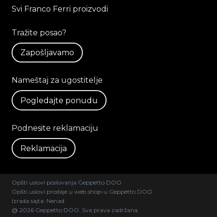
Svi Franco Ferri proizvodi
Tražite posao?
Zapošljavamo
Nameštaj za ugostitelje
Pogledajte ponudu
Podnesite reklamaciju
Reklamacija
Opšti uslovi poslovanja Geppetto DOO
Opšti uslovi prodaje u web shop-u Geppetto DOO
Izrada sajta:
Nenad
@ 2026 Geppetto DOO. Sva prava zadržana.