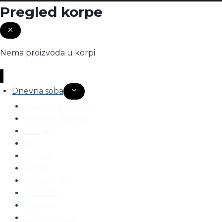
Pregled korpe
Nema proizvoda u korpi.
Dnevna soba
Toggle
child
Ugaone garniture
menu
Trosedi i dvosedi
Ležajevi
Sofe
Fotelje
Vitrine
TV komode
Komode
Taburei
Radni stolovi