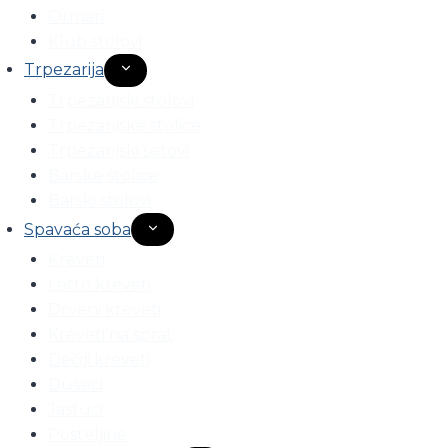
Ormari
Klub stolovi
Trpezarija
Toggle
child
Trpezarijski stolovi
menu
Trpezarijske stolice
Trpezarijski setovi
Barske stolice
Barski stolovi
Spavaća soba
Toggle
child
Kreveti
menu
Letto kreveti
Drveni kreveti
Kreveti na sprat
Dečiji kreveti
Dušeci
Jastuci
Posteljine