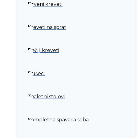
Drveni kreveti
Kreveti na sprat
Dečiji kreveti
Dušeci
Toaletni stolovi
Kompletna spavaća soba