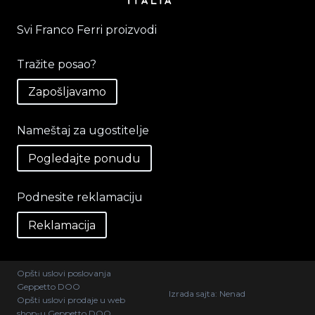
Svi Franco Ferri proizvodi
Tražite posao?
Zapošljavamo
Nameštaj za ugostitelje
Pogledajte ponudu
Podnesite reklamaciju
Reklamacija
Opšti uslovi poslovanja
Geppetto DOO
Izrada sajta:
Nenad
Opšti uslovi prodaje u web
shop-u Geppetto DOO