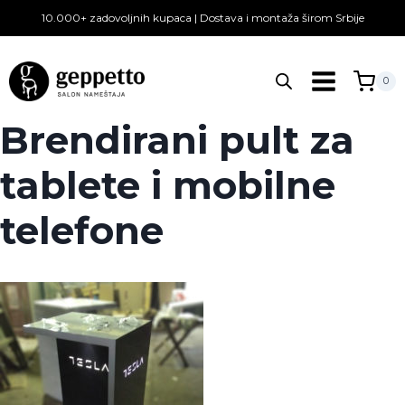
Skip
10.000+ zadovoljnih kupaca | Dostava i montaža širom Srbije
to
content
0
Brendirani pult za
tablete i mobilne
telefone