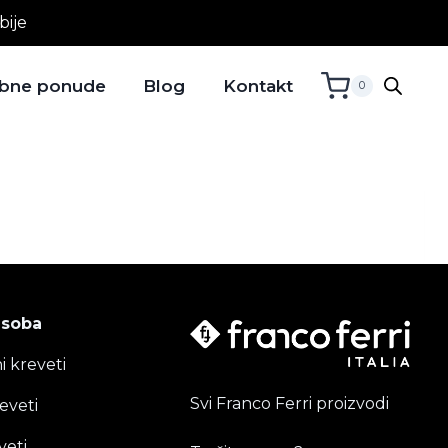
bije
bne ponude
Blog
Kontakt
0
 soba
i kreveti
Svi Franco Ferri proizvodi
eveti
veti