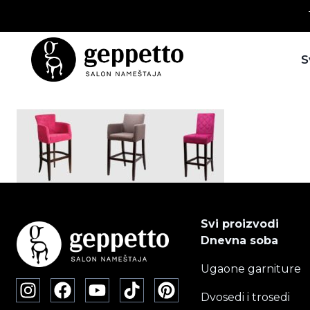
Skip
to
content
S
Svi proizvodi
Dnevna soba
Ugaone garniture
Dvosedi i trosedi