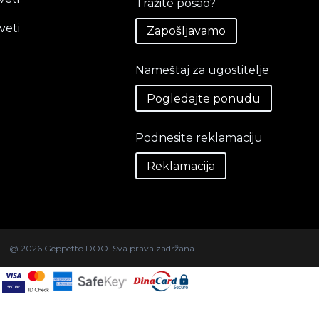
Tražite posao?
veti
Zapošljavamo
Nameštaj za ugostitelje
Pogledajte ponudu
Podnesite reklamaciju
Reklamacija
@ 2026 Geppetto DOO. Sva prava zadržana.