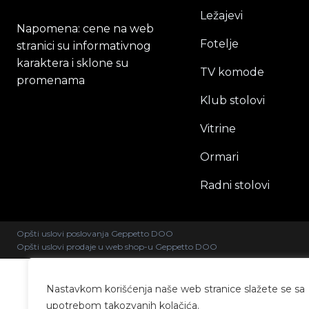
Ležajevi
Napomena: cene na web
Fotelje
stranici su informativnog
karaktera i sklone su
TV komode
promenama
Klub stolovi
Vitrine
Ormari
Radni stolovi
Opšti uslovi poslovanja Geppetto DOO
Opšti uslovi prodaje u web shop-u Geppetto DOO
Nastavkom korišćenja naše web stranice slažete se sa
upotrebom takozvanih kolačića.