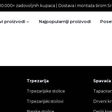
10.000+ zadovoljnih kupaca | Dostava i montaža širom Sr
vi proizvodi
Najpopularniji proizvodi
Pose
Trpezarija
Spavaća
Trpezarijske stolice
Tapaciran
Trpezarijski stolovi
Drveni kr
Barske stolice
Dečiji kre