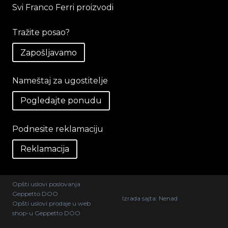
Svi Franco Ferri proizvodi
Tražite posao?
Zapošljavamo
Nameštaj za ugostitelje
Pogledajte ponudu
Podnesite reklamaciju
Reklamacija
Opšti uslovi poslovanja
Geppetto DOO
Izrada sajta:
Nenad
Opšti uslovi prodaje u web
shop-u Geppetto DOO