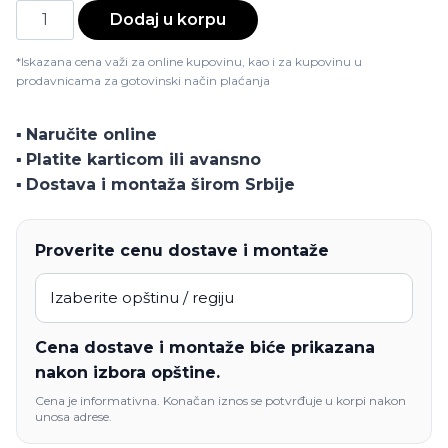
Fotelja
Dodaj u korpu
Stela
količina
*Iskazana cena važi za online kupovinu, kao i za kupovinu u
prodavnicama za gotovinski način plaćanja
▪️
Naručite online
▪️
Platite karticom ili avansno
▪️
Dostava i montaža širom Srbije
Proverite cenu dostave i montaže
Cena dostave i montaže biće prikazana
nakon izbora opštine.
Cena je informativna. Konačan iznos se potvrđuje u korpi nakon
unosa adrese.