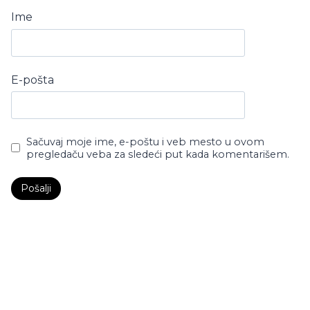
Ime
E-pošta
Sačuvaj moje ime, e-poštu i veb mesto u ovom
pregledaču veba za sledeći put kada komentarišem.