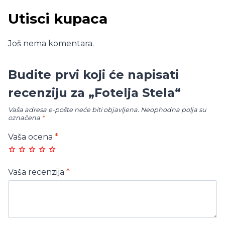
Utisci kupaca
Još nema komentara.
Budite prvi koji će napisati
recenziju za „Fotelja Stela“
Vaša adresa e-pošte neće biti objavljena.
Neophodna polja su
označena
*
Vaša ocena
*
Vaša recenzija
*