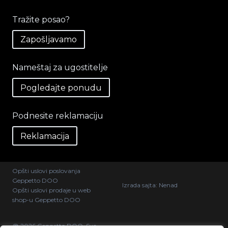
Tražite posao?
Zapošljavamo
Nameštaj za ugostitelje
Pogledajte ponudu
Podnesite reklamaciju
Reklamacija
Opšti uslovi poslovanja
Geppetto DOO
Izrada sajta:
Nenad
Opšti uslovi prodaje u web
shop-u Geppetto DOO
@ 2026 Geppetto DOO. Sva