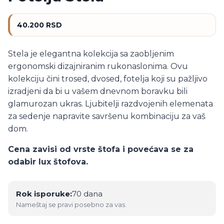
40.200
RSD
Stela je elegantna kolekcija sa zaobljenim
ergonomski dizajniranim rukonaslonima. Ovu
kolekciju čini trosed, dvosed, fotelja koji su pažljivo
izradjeni da bi u vašem dnevnom boravku bili
glamurozan ukras. Ljubitelji razdvojenih elemenata
za sedenje napravite savršenu kombinaciju za vaš
dom.
Cena zavisi od vrste štofa i povećava se za
odabir lux štofova.
Rok isporuke:
70 dana
Nameštaj se pravi posebno za vas.