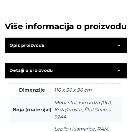
Više informacija o proizvodu
Opis proizvoda
Detalji o proizvodu
Dimenzije
110 x 96 x 96 cm
Mebl-štof; Eko koža (PU);
Boja (materijal)
Koža/krosta;, Štof Stratos
9244
Lepilo i klamarice, RAM: