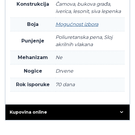
Konstrukcija
Čamova, bukova građa,
iverica, lesonit, siva lepenka
Boja
Mogućnost izbora
Poliuretanska pena, Sloj
Punjenje
akrilnih vlakana
Mehanizam
Ne
Nogice
Drvene
Rok isporuke
70 dana
Kupovina online