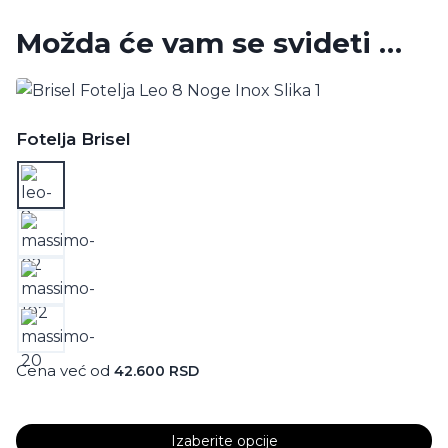
Možda će vam se svideti …
Fotelja Brisel
Cena već od
42.600
RSD
Izaberite opcije