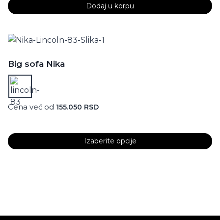
Dodaj u korpu
Big sofa Nika
Cena već od
155.050
RSD
Izaberite opcije
Ovaj
proizvod
ima
više
varijanti.
Opcije