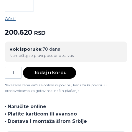
Očisti
200.620
RSD
Rok isporuke:
70 dana
Nameštaj se pravi posebno za vas.
Bella
Dodaj u korpu
ugaona
garnitura
*Iskazana cena važi za online kupovinu, kao i za kupovinu u
prodavnicama za gotovinski način plaćanja
količina
▪️
Naručite online
▪️
Platite karticom ili avansno
▪️
Dostava i montaža širom Srbije