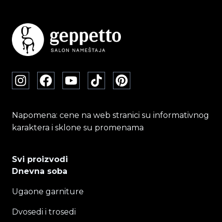
mogu
biti
izabrane
na
stranici
proizvoda.
Napomena: cene na web stranici su informativnog
karaktera i sklone su promenama
Svi proizvodi
Dnevna soba
Ugaone garniture
Dvosedi i trosedi