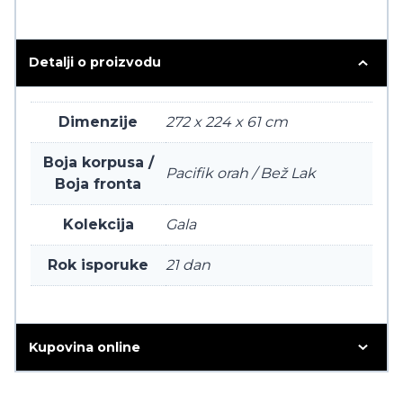
Detalji o proizvodu
Dimenzije
272 x 224 x 61 cm
Boja korpusa /
Pacifik orah / Bež Lak
Boja fronta
Kolekcija
Gala
Rok isporuke
21 dan
Kupovina online