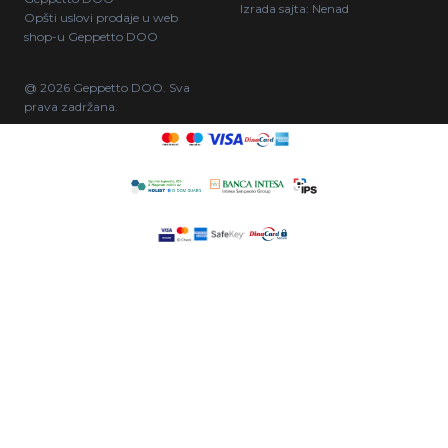
Izrada sajta:
Nenad
Opšti uslovi prodaje u web
shop-u Geppetto DOO
@ 2026 Geppetto DOO. Sva
prava zadržana.