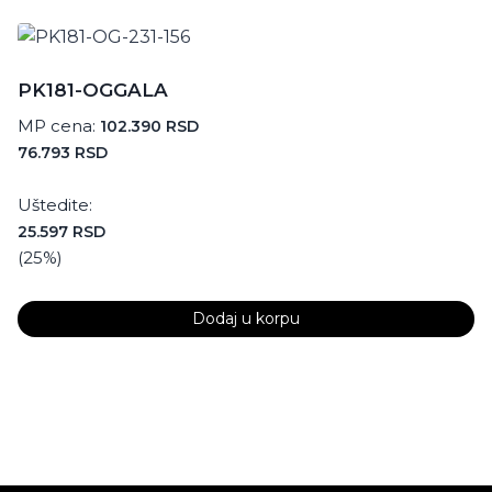
PK181-OGGALA
MP cena:
102.390
RSD
76.793
RSD
Uštedite:
25.597
RSD
(25%)
Dodaj u korpu