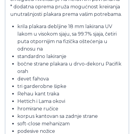
* dodatna oprema pruža mogućnost kreiranja
unutrašnjosti plakara prema vašim potrebama.
krila plakara debljine 18 mm lakirana UV
lakom u visokom sjaju, sa 99.7% sjaja, četiri
puta otpornijim na fizička oštećenja u
odnosu na
standardno lakiranje
bočne strane plakara u drvo-dekoru Pacifik
orah
devet fahova
tri garderobne šipke
Rehau kant traka
Hettich i Lama okovi
hromirane ručice
korpus kantovan sa zadnje strane
soft-close mehanizam
podesive nožice