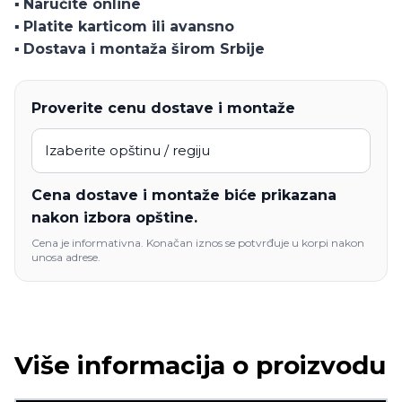
▪️
Naručite online
▪️
Platite karticom ili avansno
▪️
Dostava i montaža širom Srbije
Proverite cenu dostave i montaže
Cena dostave i montaže biće prikazana
nakon izbora opštine.
Cena je informativna. Konačan iznos se potvrđuje u korpi nakon
unosa adrese.
Više informacija o proizvodu