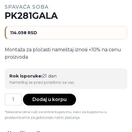
SPAVAĆA SOBA
PK281GALA
114.058
RSD
Montaža za pločasti nameštaj iznosi +10% na cenu
proizvoda
Rok isporuke:
21 dan
Nameštaj se pravi posebno za vas.
PK281GALA
Dodaj u korpu
količina
*Iskazana cena važi za online kupovinu, kao i za kupovinu u
prodavnicama za gotovinski način plaćanja