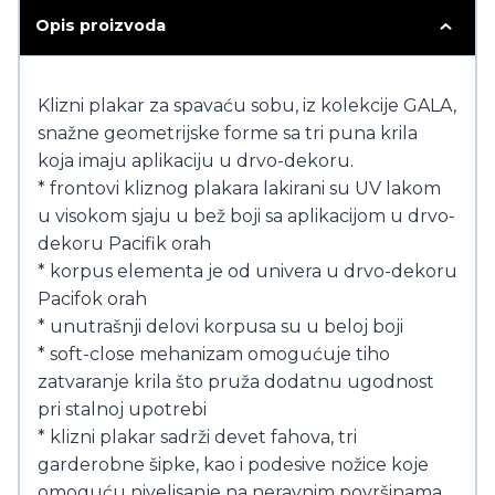
Opis proizvoda
Klizni plakar za spavaću sobu, iz kolekcije GALA,
snažne geometrijske forme sa tri puna krila
koja imaju aplikaciju u drvo-dekoru.
* frontovi kliznog plakara lakirani su UV lakom
u visokom sjaju u bež boji sa aplikacijom u drvo-
dekoru Pacifik orah
* korpus elementa je od univera u drvo-dekoru
Pacifok orah
* unutrašnji delovi korpusa su u beloj boji
* soft-close mehanizam omogućuje tiho
zatvaranje krila što pruža dodatnu ugodnost
pri stalnoj upotrebi
* klizni plakar sadrži devet fahova, tri
garderobne šipke, kao i podesive nožice koje
omoguću nivelisanje na neravnim površinama