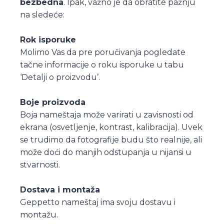
bezbedna
. Ipak, važno je da obratite pažnju
na sledeće:
Rok isporuke
Molimo Vas da pre poručivanja pogledate
tačne informacije o roku isporuke u tabu
‘Detalji o proizvodu’.
Boje proizvoda
Boja nameštaja može varirati u zavisnosti od
ekrana (osvetljenje, kontrast, kalibracija). Uvek
se trudimo da fotografije budu što realnije, ali
može doći do manjih odstupanja u nijansi u
stvarnosti.
Dostava i montaža
Geppetto nameštaj ima svoju dostavu i
montažu.