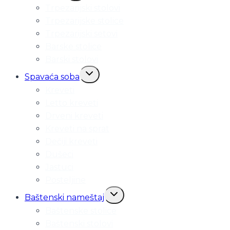
Trpezarijski stolovi
menu
Trpezarijske stolice
Trpezarijski setovi
Barske stolice
Barski stolovi
Toggle
Spavaća soba
child
Kreveti
menu
Letto kreveti
Drveni kreveti
Kreveti na sprat
Dečiji kreveti
Dušeci
Jastuci
Posteljine
Toggle
Baštenski nameštaj
child
Baštenske stolice
menu
Baštenski stolovi