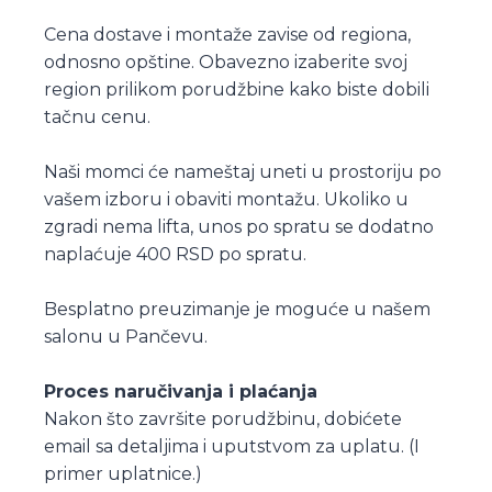
Cena dostave i montaže zavise od regiona,
odnosno opštine. Obavezno izaberite svoj
region prilikom porudžbine kako biste dobili
tačnu cenu.
Naši momci će nameštaj uneti u prostoriju po
vašem izboru i obaviti montažu. Ukoliko u
zgradi nema lifta, unos po spratu se dodatno
naplaćuje 400 RSD po spratu.
Besplatno preuzimanje je moguće u našem
salonu u Pančevu.
Proces naručivanja i plaćanja
Nakon što završite porudžbinu, dobićete
email sa detaljima i uputstvom za uplatu. (I
primer uplatnice.)