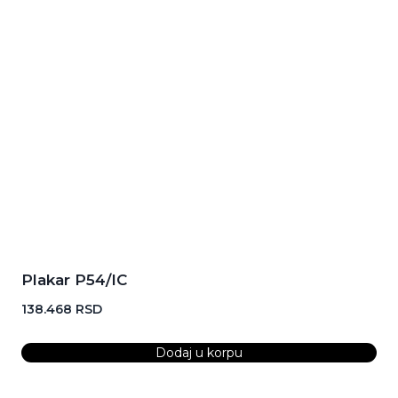
Plakar P54/IC
138.468
RSD
Dodaj u korpu