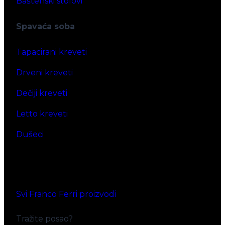
Baštenski stolovi
Spavaća soba
Tapacirani kreveti
Drveni kreveti
Dečiji kreveti
Letto kreveti
Dušeci
Svi Franco Ferri proizvodi
Tražite posao?