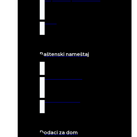
Jastuci
Baštenski nameštaj
Baštenske stolice
Baštenski stolovi
Dodaci za dom