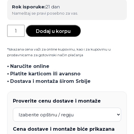
Rok isporuke:
21 dan
Nameštaj se pravi posebno za vas.
Plakar
Dodaj u korpu
P54-
3OG/IC
*Iskazana cena važi za online kupovinu, kao i za kupovinu u
količina
prodavnicama za gotovinski način plaćanja
▪️
Naručite online
▪️
Platite karticom ili avansno
▪️
Dostava i montaža širom Srbije
Proverite cenu dostave i montaže
Cena dostave i montaže biće prikazana