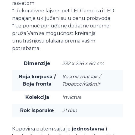
rasvetom
* dekorativne lajsne, pet LED lampica i LED
napajanje uključeni su u cenu proizvoda
* uz pomoć ponuđene dodatne opreme,
pruža Vam se mogućnost kreiranja
unutrašnjosti plakara prema vašim
potrebama
Dimenzije
232 x 226 x 60 cm
Boja korpusa /
Kašmir mat lak /
Boja fronta
Tobacco/Kašmir
Kolekcija
Invictus
Rok isporuke
21 dan
Kupovina putem sajta je
jednostavna i