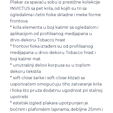
Plakar za spavaću sobu iz prestižne kolekcije
INVICTUS sa pet krila, od kojih su tri sa
ogledalima i četiri fioke skladne i meke forme
frontova.
* krila elementa u boji kašmir sa ogledalom i
aplikacijom od profilisanog medijapana u
drvo-dekoru Tobacco hrast
* frontovi fioka izrađeni su od profilisanog
medijapana u drvo-dekoru Tobacco hrast i
boji kašmir mat
* unutrašnji delovi korpusa su u toplom
dekoru tekstila
* soft-close šarke i soft-close klizači sa
usporivačem omogućuju tiho zatvaranje krila
i fioka što pruža dodatnu ugodnost pri stalnoj
upotrebi
* estetski izgled plakara upotpunjen je
bočnim i plafonskim lajsnama, debljine 25mm i