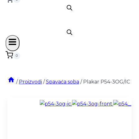
0
/
Proizvodi
/
Spavaća soba
/
Plakar P54-3OG/IC