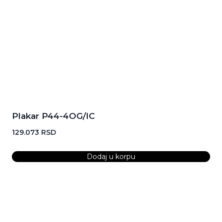
Plakar P44-4OG/IC
129.073
RSD
Dodaj u korpu