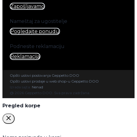
Zapošljavamo
Nameštaj za ugostitelje
Pogledajte ponudu
Podnesite reklamaciju
Reklamacija
Opšti uslovi poslovanja Geppetto DOO
Opšti uslovi prodaje u web shop-u Geppetto DOO
Izrada sajta:
Nenad
@ 2026 Geppetto DOO. Sva prava zadržana.
Pregled korpe