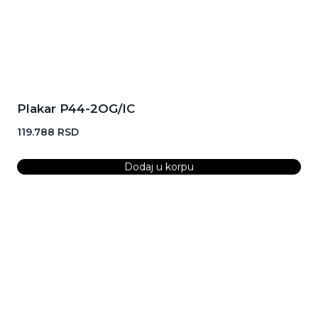
Plakar P44-2OG/IC
119.788
RSD
Dodaj u korpu