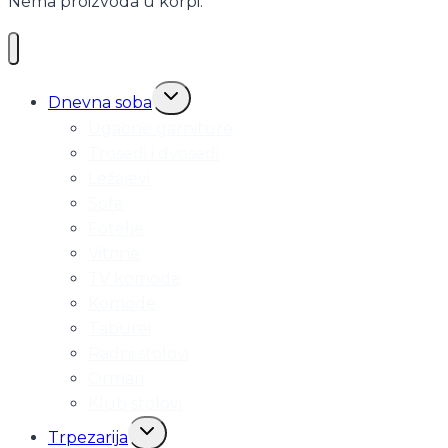
Nema proizvoda u korpi.
Toggle
Dnevna soba
child
Ugaone garniture
menu
Trosedi i dvosedi
Ležajevi
Sofe
Fotelje
Vitrine
TV komode
Komode
Taburei
Radni stolovi
Ormari
Klub stolovi
Toggle
Trpezarija
child