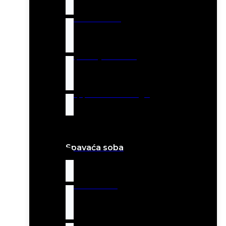
Barske stolice
Trpezarijski setovi
Geppetto Art Design
Spavaća soba
Letto kreveti
Tapacirani kreveti