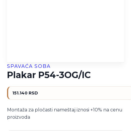
SPAVAĆA SOBA
Plakar P54-3OG/IC
151.140
RSD
Montaža za pločasti nameštaj iznosi +10% na cenu
proizvoda