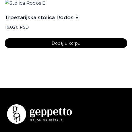
ima
više
Trpezarijska stolica Rodos E
varijanti.
16.820
RSD
Opcije
mogu
biti
Dodaj u korpu
izabrane
na
stranici
proizvoda.