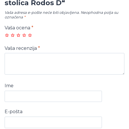
stolica Rodos D“
Vaša adresa e-pošte neće biti objavljena.
Neophodna polja su
označena
*
Vaša ocena
*
Vaša recenzija
*
Ime
E-pošta