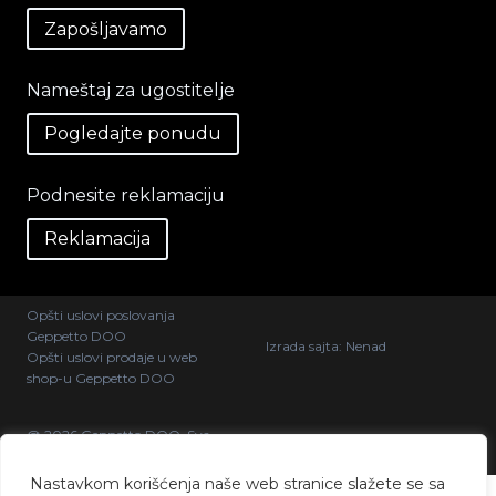
Zapošljavamo
Nameštaj za ugostitelje
Pogledajte ponudu
Podnesite reklamaciju
Reklamacija
Opšti uslovi poslovanja
Geppetto DOO
Izrada sajta:
Nenad
Opšti uslovi prodaje u web
shop-u Geppetto DOO
@ 2026 Geppetto DOO. Sva
prava zadržana.
Nastavkom korišćenja naše web stranice slažete se sa