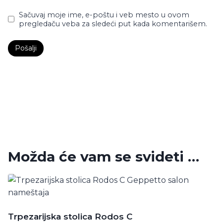
Sačuvaj moje ime, e-poštu i veb mesto u ovom
pregledaču veba za sledeći put kada komentarišem.
Možda će vam se svideti …
Trpezarijska stolica Rodos C