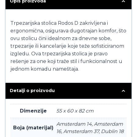
Opis proizvoda
Trpezarijska stolica Rodos D zakrivljena i
ergonomična, osigurava dugotrajan komfor, što
ovu stolicu čini idealnom za dnevne sobe,
trpezarije ili kancelarije koje teže sofisticiranom
izgledu. Ova trpezarijska stolica je pravo
rešenje za one koji traže stil i funkcionalnost u
jednom komadu nameštaja.
Detalji o proizvodu
Dimenzije
55 x 60 x 82 cm
Amsterdam 14, Amsterdam
Boja (materijal)
16, Amsterdam 37, Dublin 18