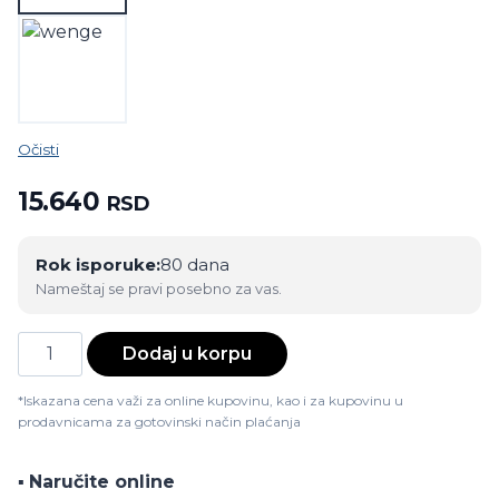
Očisti
15.640
RSD
Rok isporuke:
80 dana
Nameštaj se pravi posebno za vas.
Trpezarijska
Dodaj u korpu
stolica
Rodos
*Iskazana cena važi za online kupovinu, kao i za kupovinu u
prodavnicama za gotovinski način plaćanja
D
količina
▪️
Naručite online