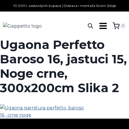
Skip
10.000+ zadovoljnih kupaca | Dostava i montaža širom Srbije
to
content
0
Ugaona Perfetto
Baroso 16, jastuci 15,
Noge crne,
300x200cm Slika 2