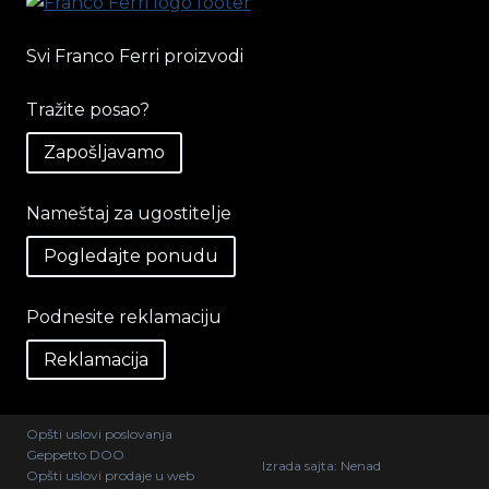
Svi Franco Ferri proizvodi
Tražite posao?
Zapošljavamo
Nameštaj za ugostitelje
Pogledajte ponudu
Podnesite reklamaciju
Reklamacija
Opšti uslovi poslovanja
Geppetto DOO
Izrada sajta:
Nenad
Opšti uslovi prodaje u web