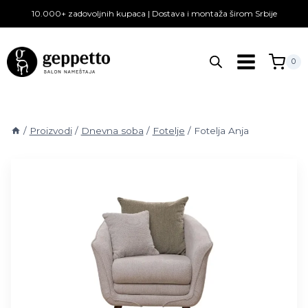
Skip
10.000+ zadovoljnih kupaca | Dostava i montaža širom Srbije
to
content
0
/
Proizvodi
/
Dnevna soba
/
Fotelje
/
Fotelja Anja