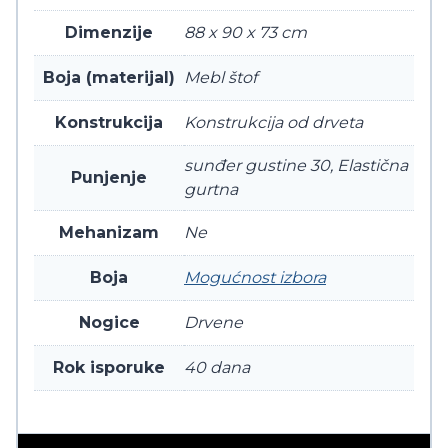
Dimenzije
88 x 90 x 73 cm
Boja (materijal)
Mebl štof
Konstrukcija
Konstrukcija od drveta
sunđer gustine 30, Elastična
Punjenje
gurtna
Mehanizam
Ne
Boja
Mogućnost izbora
Nogice
Drvene
Rok isporuke
40 dana