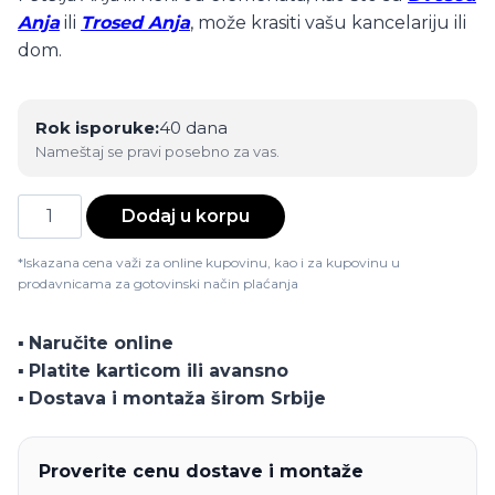
Anja
ili
Trosed Anja
, može krasiti vašu kancelariju ili
dom.
Rok isporuke:
40 dana
Nameštaj se pravi posebno za vas.
Fotelja
Dodaj u korpu
Anja
količina
*Iskazana cena važi za online kupovinu, kao i za kupovinu u
prodavnicama za gotovinski način plaćanja
▪️
Naručite online
▪️
Platite karticom ili avansno
▪️
Dostava i montaža širom Srbije
Proverite cenu dostave i montaže