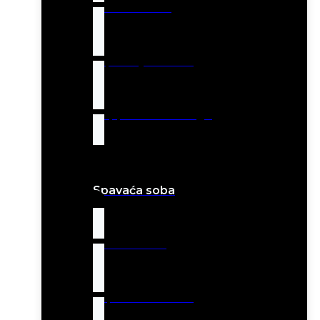
Barske stolice
Trpezarijski setovi
Geppetto Art Design
Spavaća soba
Letto kreveti
Tapacirani kreveti