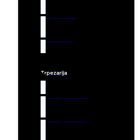
Dečiji nameštaj
Radni stolovi
Trpezarija
Trpezarijske stolice
Trpezarijski stolovi