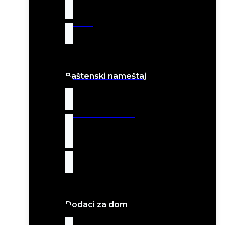
Jastuci
Baštenski nameštaj
Baštenske stolice
Baštenski stolovi
Dodaci za dom