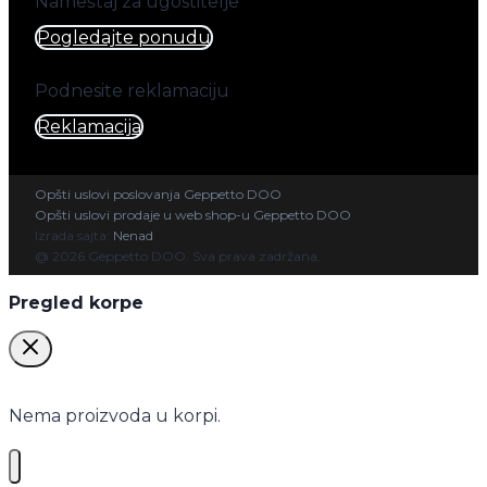
Nameštaj za ugostitelje
Pogledajte ponudu
Podnesite reklamaciju
Reklamacija
Opšti uslovi poslovanja Geppetto DOO
Opšti uslovi prodaje u web shop-u Geppetto DOO
Izrada sajta:
Nenad
@ 2026 Geppetto DOO. Sva prava zadržana.
Pregled korpe
Nema proizvoda u korpi.