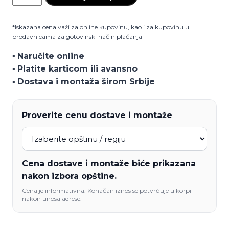
stolica
Balans
*Iskazana cena važi za online kupovinu, kao i za kupovinu u
količina
prodavnicama za gotovinski način plaćanja
▪️
Naručite online
▪️
Platite karticom ili avansno
▪️
Dostava i montaža širom Srbije
Proverite cenu dostave i montaže
Cena dostave i montaže biće prikazana
nakon izbora opštine.
Cena je informativna. Konačan iznos se potvrđuje u korpi
nakon unosa adrese.