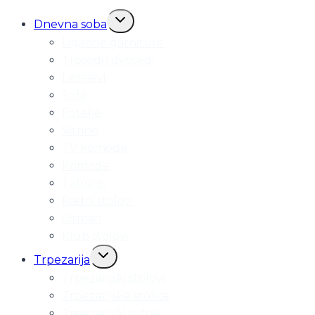
Toggle
Dnevna soba
child
Ugaone garniture
menu
Trosedi i dvosedi
Ležajevi
Sofe
Fotelje
Vitrine
TV komode
Komode
Taburei
Radni stolovi
Ormari
Klub stolovi
Toggle
Trpezarija
child
Trpezarijski stolovi
menu
Trpezarijske stolice
Trpezarijski setovi