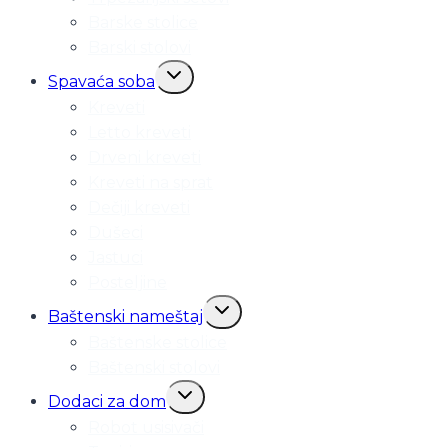
Barske stolice
Barski stolovi
Toggle
Spavaća soba
child
Kreveti
menu
Letto kreveti
Drveni kreveti
Kreveti na sprat
Dečiji kreveti
Dušeci
Jastuci
Posteljine
Toggle
Baštenski nameštaj
child
Baštenske stolice
menu
Baštenski stolovi
Toggle
Dodaci za dom
child
Robot usisivači
menu