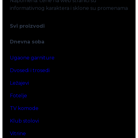
Napomena: cene na web stranici su
informativnog karaktera i sklone su promenama
Svi proizvodi
Dnevna soba
Ugaone garniture
Dvosedi i trosedi
Ležajevi
Fotelje
TV komode
Klub stolovi
Vitrine