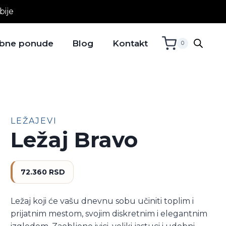
bije
bne ponude
Blog
Kontakt
0
LEŽAJEVI
Ležaj Bravo
72.360
RSD
Ležaj koji će vašu dnevnu sobu učiniti toplim i
prijatnim mestom, svojim diskretnim i elegantnim