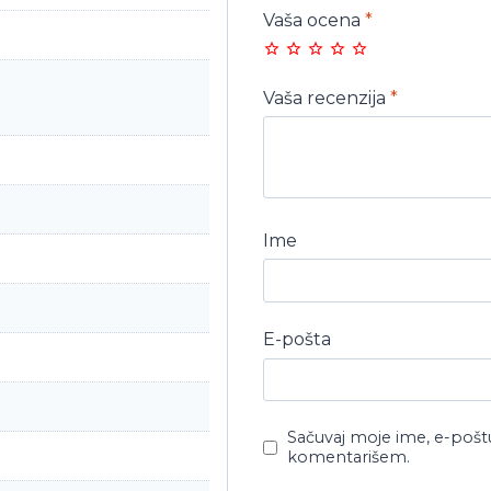
Vaša ocena
*
Vaša recenzija
*
Ime
E-pošta
Sačuvaj moje ime, e-pošt
komentarišem.