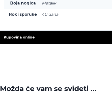
Boja nogica
Metalik
Rok isporuke
40 dana
Kupovina online
Možda će vam se svideti …