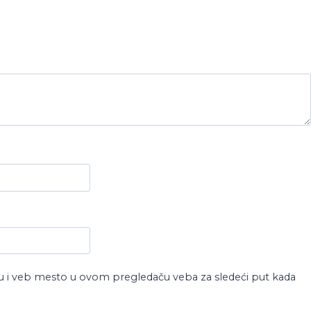
u i veb mesto u ovom pregledaču veba za sledeći put kada