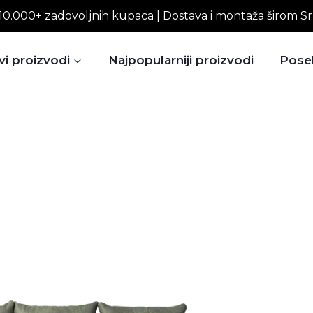
10.000+ zadovoljnih kupaca | Dostava i montaža širom Sr
vi proizvodi
Najpopularniji proizvodi
Pose