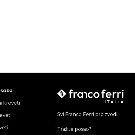
 soba
i kreveti
Svi Franco Ferri proizvodi
eveti
veti
Tražite posao?