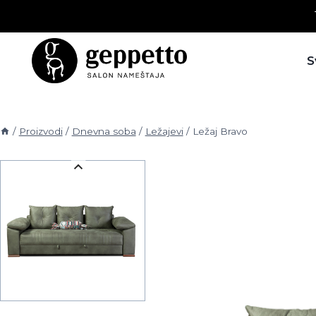
Skip
to
content
S
/
Proizvodi
/
Dnevna soba
/
Ležajevi
/
Ležaj Bravo