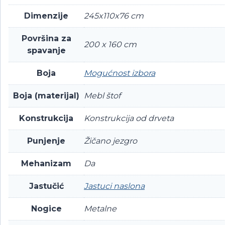
Dimenzije
245x110x76 cm
Površina za
200 x 160 cm
spavanje
Boja
Mogućnost izbora
Boja (materijal)
Mebl štof
Konstrukcija
Konstrukcija od drveta
Punjenje
Žičano jezgro
Mehanizam
Da
Jastučić
Jastuci naslona
Nogice
Metalne