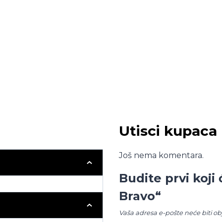
Utisci kupaca
Još nema komentara.
Budite prvi koji 
Bravo“
Vaša adresa e-pošte neće biti ob