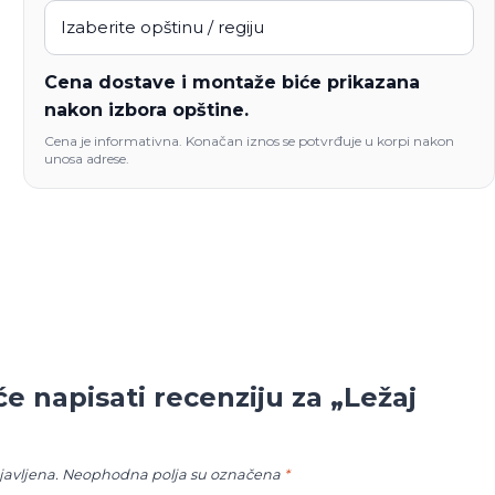
Cena dostave i montaže biće prikazana
nakon izbora opštine.
Cena je informativna. Konačan iznos se potvrđuje u korpi nakon
unosa adrese.
će napisati recenziju za „Ležaj
javljena.
Neophodna polja su označena
*