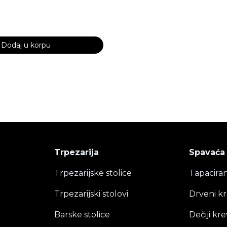
Dodaj u korpu
Trpezarija
Spavaća
Trpezarijske stolice
Tapaciran
Trpezarijski stolovi
Drveni kr
Barske stolice
Dečiji kre