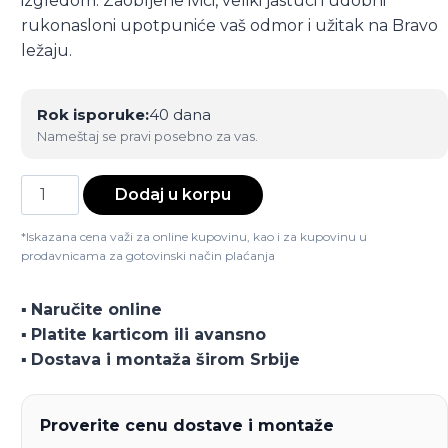
izgledom. Zaobljene ivici, veliki jastuci i udobni
rukonasloni upotpuniće vaš odmor i užitak na Bravo
ležaju.
Rok isporuke:
40 dana
Nameštaj se pravi posebno za vas.
Ležaj
Dodaj u korpu
Bravo
količina
*Iskazana cena važi za online kupovinu, kao i za kupovinu u
prodavnicama za gotovinski način plaćanja
▪️
Naručite online
▪️
Platite karticom ili avansno
▪️
Dostava i montaža širom Srbije
Proverite cenu dostave i montaže