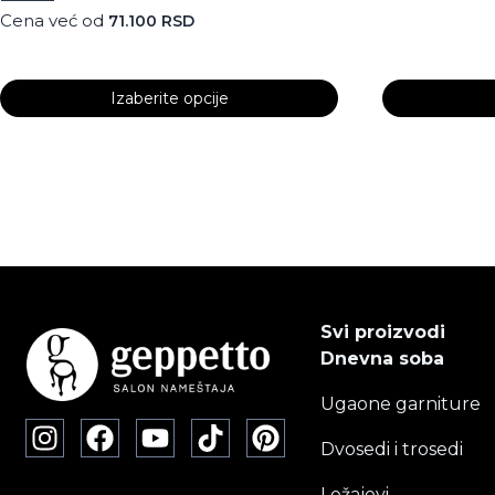
Cena već od
71.100
RSD
Izaberite opcije
Ovaj
proizvod
ima
više
varijanti.
Opcije
mogu
biti
Svi proizvodi
izabrane
Dnevna soba
na
Ugaone garniture
stranici
proizvoda.
Dvosedi i trosedi
Ležajevi