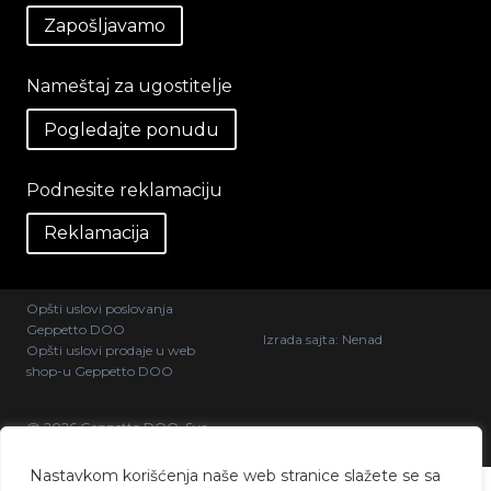
Zapošljavamo
Nameštaj za ugostitelje
Pogledajte ponudu
Podnesite reklamaciju
Reklamacija
Opšti uslovi poslovanja
Geppetto DOO
Izrada sajta:
Nenad
Opšti uslovi prodaje u web
shop-u Geppetto DOO
@ 2026 Geppetto DOO. Sva
prava zadržana.
Nastavkom korišćenja naše web stranice slažete se sa