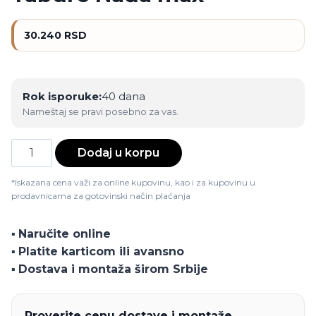
30.240
RSD
Rok isporuke:
40 dana
Nameštaj se pravi posebno za vas.
Tabure
Dodaj u korpu
Nađa
max
*Iskazana cena važi za online kupovinu, kao i za kupovinu u
prodavnicama za gotovinski način plaćanja
količina
▪️
Naručite online
▪️
Platite karticom ili avansno
▪️
Dostava i montaža širom Srbije
Proverite cenu dostave i montaže