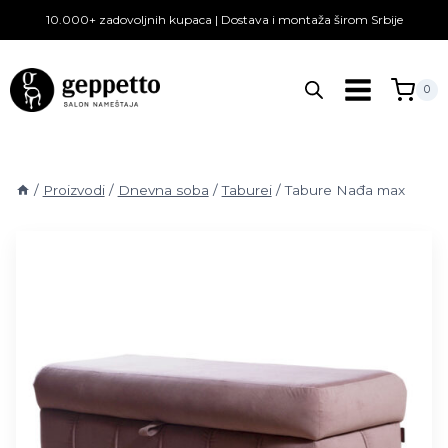
Skip
10.000+ zadovoljnih kupaca | Dostava i montaža širom Srbije
to
content
0
/
Proizvodi
/
Dnevna soba
/
Taburei
/
Tabure Nađa max