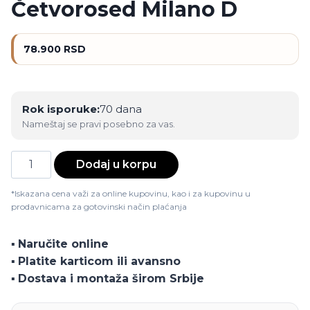
Četvorosed Milano D
78.900
RSD
Rok isporuke:
70 dana
Nameštaj se pravi posebno za vas.
Četvorosed
Dodaj u korpu
Milano
D
*Iskazana cena važi za online kupovinu, kao i za kupovinu u
prodavnicama za gotovinski način plaćanja
količina
▪️
Naručite online
▪️
Platite karticom ili avansno
▪️
Dostava i montaža širom Srbije