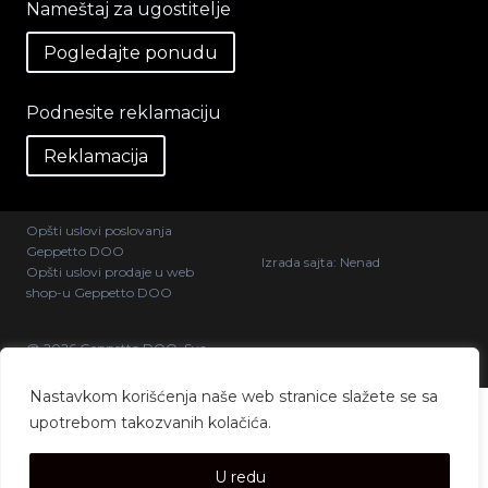
Nameštaj za ugostitelje
Pogledajte ponudu
Podnesite reklamaciju
Reklamacija
Opšti uslovi poslovanja
Geppetto DOO
Izrada sajta:
Nenad
Opšti uslovi prodaje u web
shop-u Geppetto DOO
@ 2026 Geppetto DOO. Sva
prava zadržana.
Nastavkom korišćenja naše web stranice slažete se sa
upotrebom takozvanih kolačića.
U redu