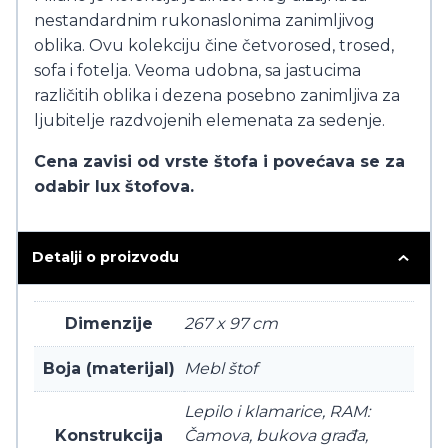
nestandardnim rukonaslonima zanimljivog
oblika. Ovu kolekciju čine četvorosed, trosed,
sofa i fotelja. Veoma udobna, sa jastucima
različitih oblika i dezena posebno zanimljiva za
ljubitelje razdvojenih elemenata za sedenje.
Cena zavisi od vrste štofa i povećava se za
odabir lux štofova.
Detalji o proizvodu
Dimenzije
267 x 97 cm
Boja (materijal)
Mebl štof
Lepilo i klamarice, RAM:
Konstrukcija
Čamova, bukova građa,