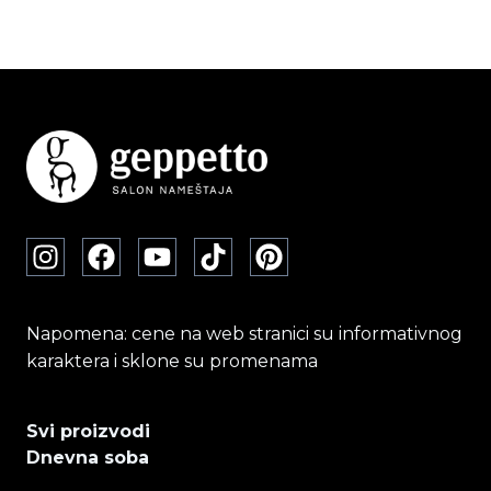
više
varijanti.
Opcije
mogu
biti
izabrane
na
stranici
proizvoda.
Napomena: cene na web stranici su informativnog
karaktera i sklone su promenama
Svi proizvodi
Dnevna soba