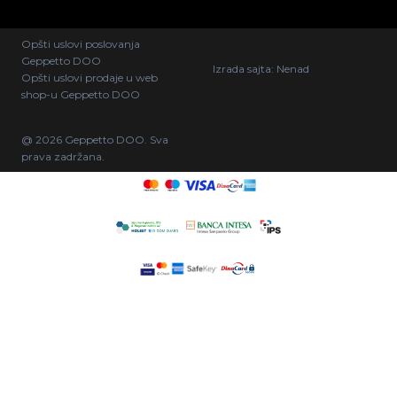
Opšti uslovi poslovanja
Geppetto DOO
Izrada sajta:
Nenad
Opšti uslovi prodaje u web
shop-u Geppetto DOO
@ 2026 Geppetto DOO. Sva
prava zadržana.