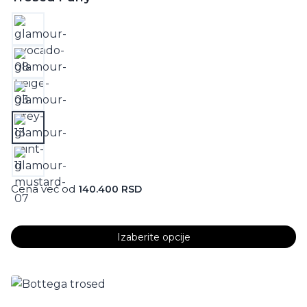
Cena već od
140.400
RSD
Izaberite opcije
Ovaj
proizvod
ima