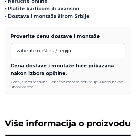
▪️
Naručite online
▪️
Platite karticom ili avansno
▪️
Dostava i montaža širom Srbije
Proverite cenu dostave i montaže
Cena dostave i montaže biće prikazana
nakon izbora opštine.
Cena je informativna. Konačan iznos se potvrđuje u korpi nakon
unosa adrese.
Više informacija o proizvodu