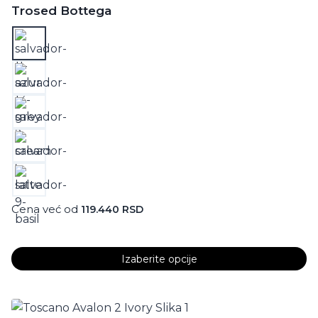
više
Trosed Bottega
varijanti.
Opcije
mogu
biti
izabrane
na
stranici
proizvoda.
Cena već od
119.440
RSD
Izaberite opcije
Ovaj
proizvod
ima