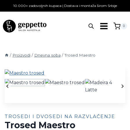
Skip
10.000+ zadovoljnih kupaca | Dostava i montaža širom Srbije
to
content
0
/
Proizvodi
/
Dnevna soba
/
Trosed Maestro
TROSEDI I DVOSEDI NA RAZVLAČENJE
Trosed Maestro