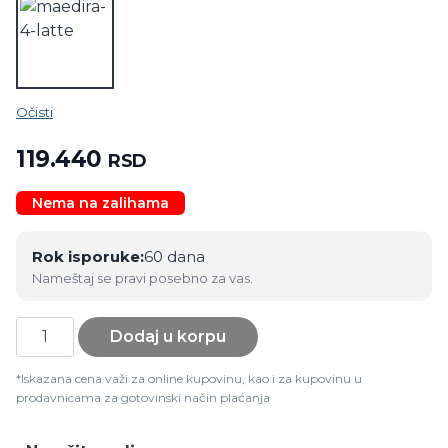
Očisti
119.440
RSD
Nema na zalihama
Rok isporuke:
60 dana
Nameštaj se pravi posebno za vas.
Trosed
Dodaj u korpu
Maestro
količina
*Iskazana cena važi za online kupovinu, kao i za kupovinu u
prodavnicama za gotovinski način plaćanja