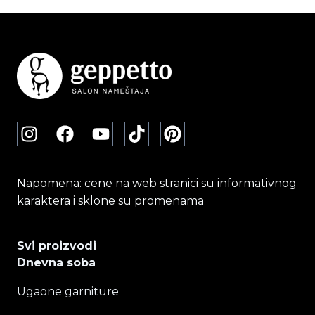
Opcije
mogu
biti
izabrane
na
stranici
proizvoda.
Napomena: cene na web stranici su informativnog
karaktera i sklone su promenama
Svi proizvodi
Dnevna soba
Ugaone garniture