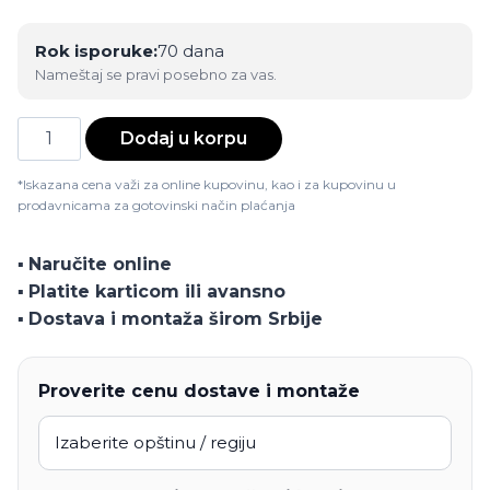
Rok isporuke:
70 dana
Nameštaj se pravi posebno za vas.
Trosed
Dodaj u korpu
Parga
količina
*Iskazana cena važi za online kupovinu, kao i za kupovinu u
prodavnicama za gotovinski način plaćanja
▪️
Naručite online
▪️
Platite karticom ili avansno
▪️
Dostava i montaža širom Srbije
Proverite cenu dostave i montaže