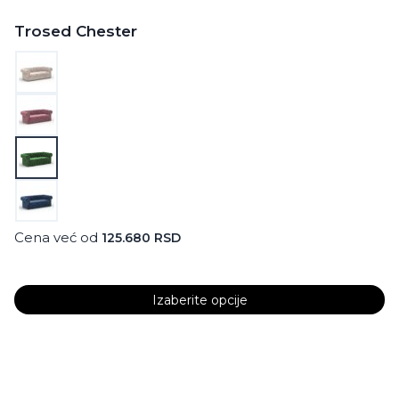
Trosed Chester
Cena već od
125.680
RSD
Izaberite opcije
Ovaj
proizvod
ima
više