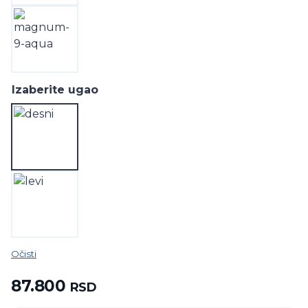
Izaberite ugao
Očisti
87.800
RSD