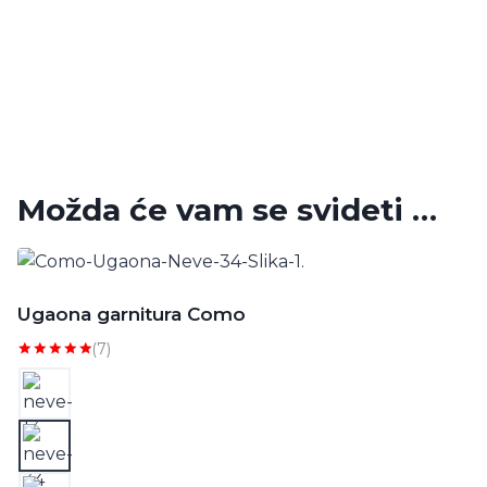
Možda će vam se svideti …
Ugaona garnitura Como
(7)
Ocenjeno
sa
5.00
od 5