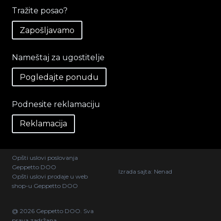
Tražite posao?
Zapošljavamo
Nameštaj za ugostitelje
Pogledajte ponudu
Podnesite reklamaciju
Reklamacija
Opšti uslovi poslovanja
Geppetto DOO
Izrada sajta:
Nenad
Opšti uslovi prodaje u web
shop-u Geppetto DOO
@ 2026 Geppetto DOO. Sva
prava zadržana.