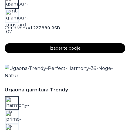
Cena već od
227.880
RSD
Izaberite opcije
Ovaj
proizvod
ima
više
varijanti.
Ugaona garnitura Trendy
Opcije
mogu
biti
izabrane
na
stranici