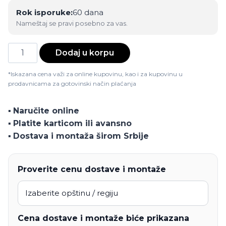
Rok isporuke:
60 dana
Nameštaj se pravi posebno za vas.
Ugaona
Dodaj u korpu
Firenze
količina
*Iskazana cena važi za online kupovinu, kao i za kupovinu u
prodavnicama za gotovinski način plaćanja
▪️
Naručite online
▪️
Platite karticom ili avansno
▪️
Dostava i montaža širom Srbije
Proverite cenu dostave i montaže
Cena dostave i montaže biće prikazana