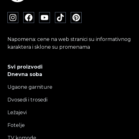
stranici
proizvoda.
Napomena: cene na web stranici su informativnog
karaktera i sklone su promenama
Svi proizvodi
Dnevna soba
Ugaone garniture
Dvosedi i trosedi
Ležajevi
Fotelje
TV komode