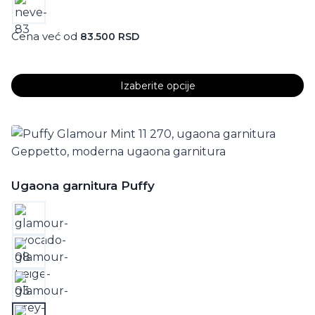
Cena već od
83.500
RSD
Izaberite opcije
Ovaj
proizvod
ima
više
varijanti.
Ugaona garnitura Puffy
Opcije
mogu
biti
izabrane
na
stranici
proizvoda.