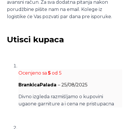
avansni račun. Za sva dodatna pitanja nakon
porudžbine pišite nam na email. Kolege iz
logistike će Vas pozvati par dana pre isporuke.
Utisci kupaca
Ocenjeno sa
5
od 5
BrankicaPalada
–
25/08/2025
Divno izgleda razmišljamo o kupovini
ugaone garniture a i cena ne pristupacna