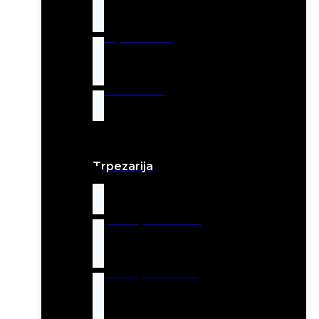
Dečiji nameštaj
Radni stolovi
Trpezarija
Trpezarijske stolice
Trpezarijski stolovi