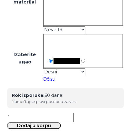
materijal
Izaberite
ugao
Očisti
Rok isporuke:
60 dana
Nameštaj se pravi posebno za vas.
Ugaona
garnitura
Dodaj u korpu