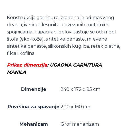
Konstrukcija garniture izrađena je od masivnog
drveta, iverice i lesonita, povezanih metalnim
spojnicama. Tapacirani delovi sastoje se od: mebl
štofa (eko-kože), sintetike penaste, mlevene
sintetike penaste, silikonskih kuglica, retex platna,
filca i koflina.
Prikaz dimenzija
:
UGAONA GARNITURA
MANILA
Dimenzije
240 x 172 x 95 cm
Površina za spavanje
200 x 160 cm
Mehanizam
Grof mehanizam