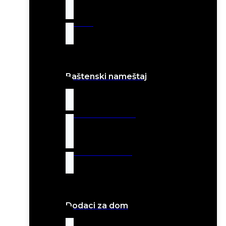
Jastuci
Baštenski nameštaj
Baštenske stolice
Baštenski stolovi
Dodaci za dom