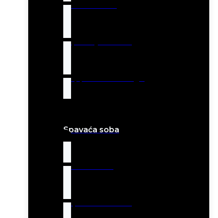
Barske stolice
Trpezarijski setovi
Geppetto Art Design
Spavaća soba
Letto kreveti
Tapacirani kreveti