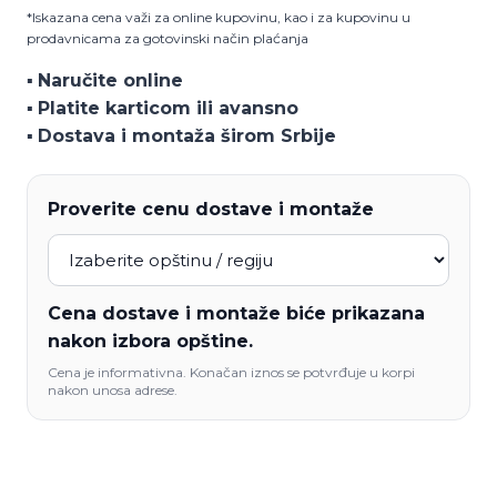
Manila
*Iskazana cena važi za online kupovinu, kao i za kupovinu u
količina
prodavnicama za gotovinski način plaćanja
▪️
Naručite online
▪️
Platite karticom ili avansno
▪️
Dostava i montaža širom Srbije
Proverite cenu dostave i montaže
Cena dostave i montaže biće prikazana
nakon izbora opštine.
Cena je informativna. Konačan iznos se potvrđuje u korpi
nakon unosa adrese.