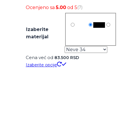
Ocenjeno sa
5.00
od 5
(7)
Izaberite
materijal
Cena već od
83.500
RSD
Ovaj
Izaberite opcije
proizvod
ima
više
varijanti.
Opcije
mogu
biti
izabrane
na