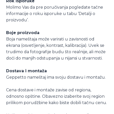
Rok isporuke
Molimo Vas da pre poručivanja pogledate tačne
informacije o roku isporuke u tabu ‘Detalji o
proizvodu’.
Boje proizvoda
Boja nameštaja može varirati u zavisnosti od
ekrana (osvetljenje, kontrast, kalibracija). Uvek se
trudimo da fotografije budu što realnije, ali može
doći do manjih odstupanja u nijansi u stvarnosti.
Dostava i montaža
Geppetto nameštaj ima svoju dostavu i montažu.
Cena dostave i montaže zavise od regiona,
odnosno opštine. Obavezno izaberite svoj region
prilikom porudžbine kako biste dobili tačnu cenu.