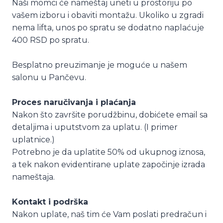
Naši momci će nameštaj uneti u prostoriju po
vašem izboru i obaviti montažu. Ukoliko u zgradi
nema lifta, unos po spratu se dodatno naplaćuje
400 RSD po spratu.
Besplatno preuzimanje je moguće u našem
salonu u Pančevu.
Proces naručivanja i plaćanja
Nakon što završite porudžbinu, dobićete email sa
detaljima i uputstvom za uplatu. (I primer
uplatnice.)
Potrebno je da uplatite 50% od ukupnog iznosa,
a tek nakon evidentirane uplate započinje izrada
nameštaja.
Kontakt i podrška
Nakon uplate, naš tim će Vam poslati predračun i