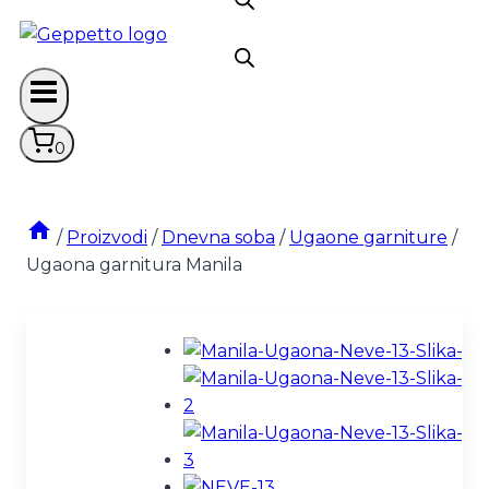
0
/
Proizvodi
/
Dnevna soba
/
Ugaone garniture
/
Ugaona garnitura Manila