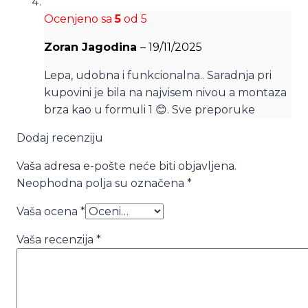
Ocenjeno sa
5
od 5
Zoran Jagodina
–
19/11/2025
Lepa, udobna i funkcionalna.. Saradnja pri
kupovini je bila na najvisem nivou a montaza
brza kao u formuli 1 😊. Sve preporuke
Dodaj recenziju
Vaša adresa e-pošte neće biti objavljena.
Neophodna polja su označena
*
Vaša ocena
*
Vaša recenzija
*