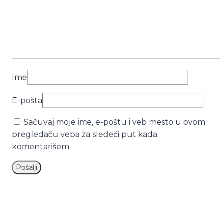
Ime
E-pošta
Sačuvaj moje ime, e-poštu i veb mesto u ovom
pregledaču veba za sledeći put kada
komentarišem.