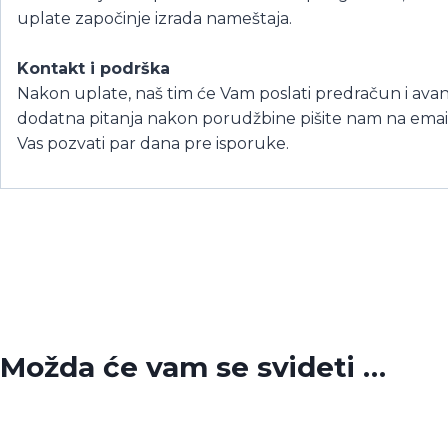
uplate započinje izrada nameštaja.
Kontakt i podrška
Nakon uplate, naš tim će Vam poslati predračun i avan
dodatna pitanja nakon porudžbine pišite nam na email.
Vas pozvati par dana pre isporuke.
Možda će vam se svideti …