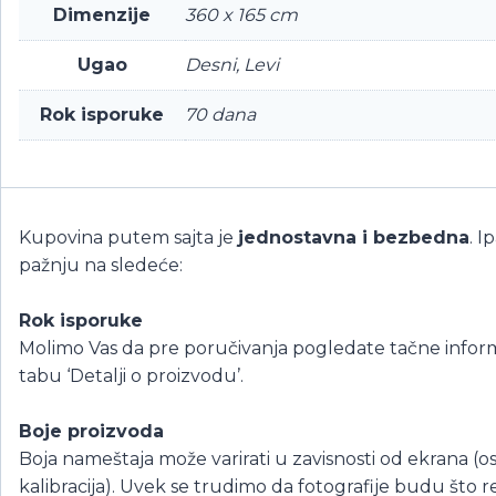
Dimenzije
360 x 165 cm
Ugao
Desni, Levi
Rok isporuke
70 dana
Kupovina putem sajta je
jednostavna i bezbedna
. I
pažnju na sledeće:
Rok isporuke
Molimo Vas da pre poručivanja pogledate tačne inform
tabu ‘Detalji o proizvodu’.
Boje proizvoda
Boja nameštaja može varirati u zavisnosti od ekrana (os
kalibracija). Uvek se trudimo da fotografije budu što re