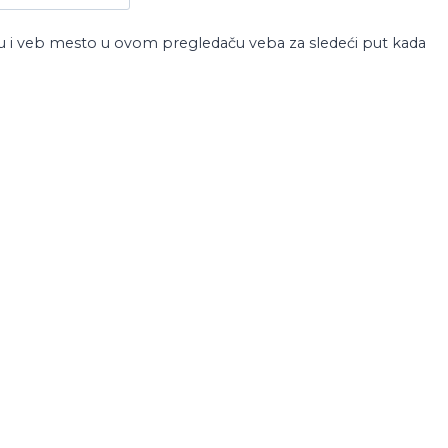
u i veb mesto u ovom pregledaču veba za sledeći put kada