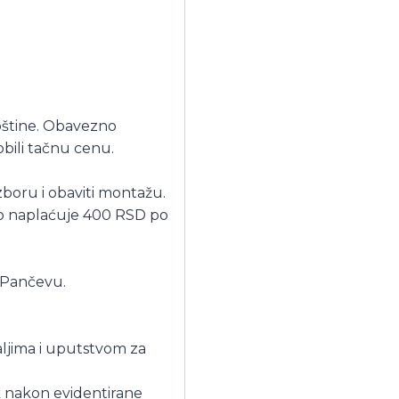
pštine. Obavezno
obili tačnu cenu.
boru i obaviti montažu.
no naplaćuje 400 RSD po
 Pančevu.
aljima i uputstvom za
k nakon evidentirane