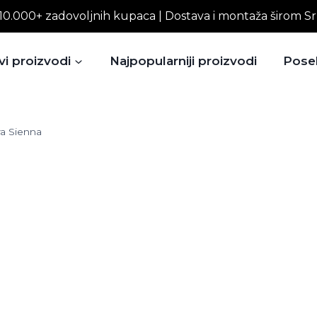
10.000+ zadovoljnih kupaca | Dostava i montaža širom Sr
vi proizvodi
Najpopularniji proizvodi
Pose
ra Sienna