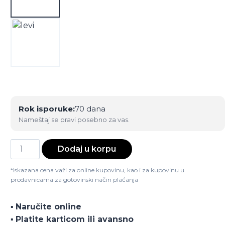
Rok isporuke:
70 dana
Nameštaj se pravi posebno za vas.
Ugaona
Dodaj u korpu
garnitura
Sienna
*Iskazana cena važi za online kupovinu, kao i za kupovinu u
prodavnicama za gotovinski način plaćanja
količina
▪️
Naručite online
▪️
Platite karticom ili avansno