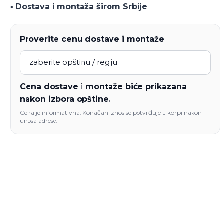
▪️
Dostava i montaža širom Srbije
Proverite cenu dostave i montaže
Cena dostave i montaže biće prikazana
nakon izbora opštine.
Cena je informativna. Konačan iznos se potvrđuje u korpi nakon
unosa adrese.