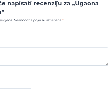
 će napisati recenziju za „Ugaona
a“
javljena.
Neophodna polja su označena
*