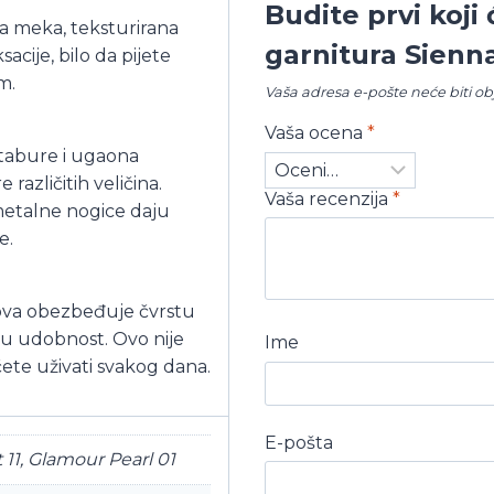
Budite prvi koji
a meka, teksturirana
garnitura Sienn
acije, bilo da pijete
m.
Vaša adresa e-pošte neće biti ob
Vaša ocena
*
 tabure i ugaona
 različitih veličina.
Vaša recenzija
*
 metalne nogice daju
e.
nova obezbeđuje čvrstu
nu udobnost. Ovo nije
Ime
ete uživati svakog dana.
E-pošta
11, Glamour Pearl 01