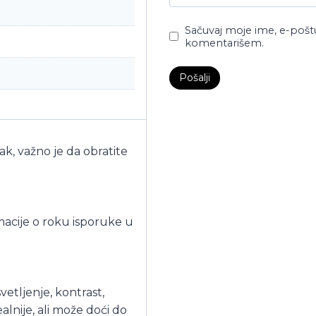
Sačuvaj moje ime, e-pošt
komentarišem.
pak, važno je da obratite
acije o roku isporuke u
vetljenje, kontrast,
alnije, ali može doći do