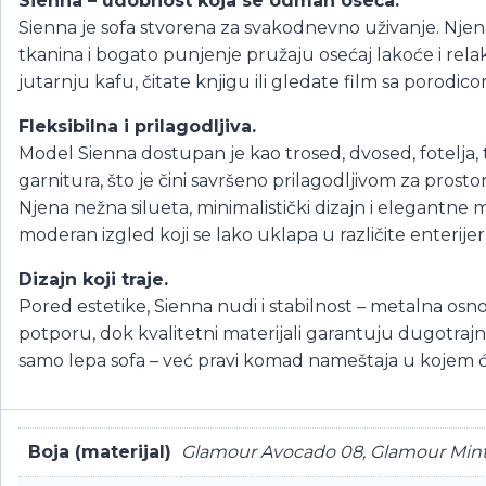
Sienna – udobnost koja se odmah oseća.
Sienna je sofa stvorena za svakodnevno uživanje. Njen
tkanina i bogato punjenje pružaju osećaj lakoće i relaks
jutarnju kafu, čitate knjigu ili gledate film sa porodico
Fleksibilna i prilagodljiva.
Model Sienna dostupan je kao trosed, dvosed, fotelja,
garnitura, što je čini savršeno prilagodljivom za prostore
Njena nežna silueta, minimalistički dizajn i elegantne
moderan izgled koji se lako uklapa u različite enterijer
Dizajn koji traje.
Pored estetike, Sienna nudi i stabilnost – metalna os
potporu, dok kvalitetni materijali garantuju dugotraj
samo lepa sofa – već pravi komad nameštaja u kojem ć
Boja (materijal)
Glamour Avocado 08, Glamour Mint 