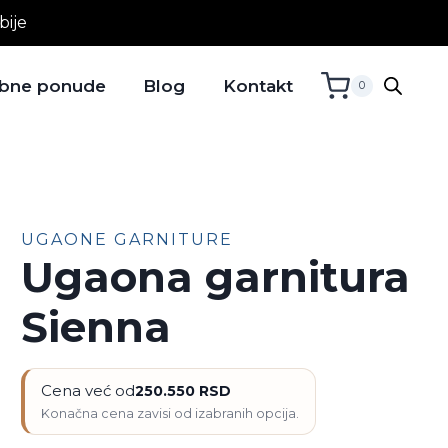
bije
bne ponude
Blog
Kontakt
0
UGAONE GARNITURE
Ugaona garnitura
Sienna
Cena već od
250.550
RSD