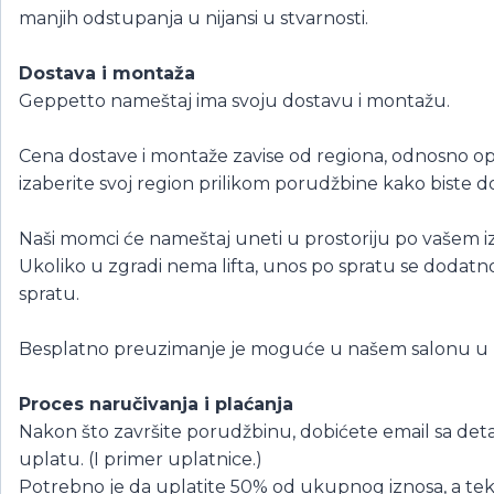
manjih odstupanja u nijansi u stvarnosti.
Dostava i montaža
Geppetto nameštaj ima svoju dostavu i montažu.
Cena dostave i montaže zavise od regiona, odnosno o
izaberite svoj region prilikom porudžbine kako biste d
Naši momci će nameštaj uneti u prostoriju po vašem iz
Ukoliko u zgradi nema lifta, unos po spratu se dodat
spratu.
Besplatno preuzimanje je moguće u našem salonu u
Proces naručivanja i plaćanja
Nakon što završite porudžbinu, dobićete email sa det
uplatu. (I primer uplatnice.)
Potrebno je da uplatite 50% od ukupnog iznosa, a te