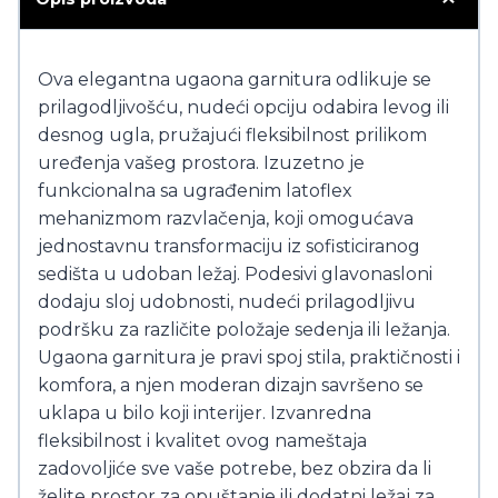
Ova elegantna ugaona garnitura odlikuje se
prilagodljivošću, nudeći opciju odabira levog ili
desnog ugla, pružajući fleksibilnost prilikom
uređenja vašeg prostora. Izuzetno je
funkcionalna sa ugrađenim latoflex
mehanizmom razvlačenja, koji omogućava
jednostavnu transformaciju iz sofisticiranog
sedišta u udoban ležaj. Podesivi glavonasloni
dodaju sloj udobnosti, nudeći prilagodljivu
podršku za različite položaje sedenja ili ležanja.
Ugaona garnitura je pravi spoj stila, praktičnosti i
komfora, a njen moderan dizajn savršeno se
uklapa u bilo koji interijer. Izvanredna
fleksibilnost i kvalitet ovog nameštaja
zadovoljiće sve vaše potrebe, bez obzira da li
želite prostor za opuštanje ili dodatni ležaj za