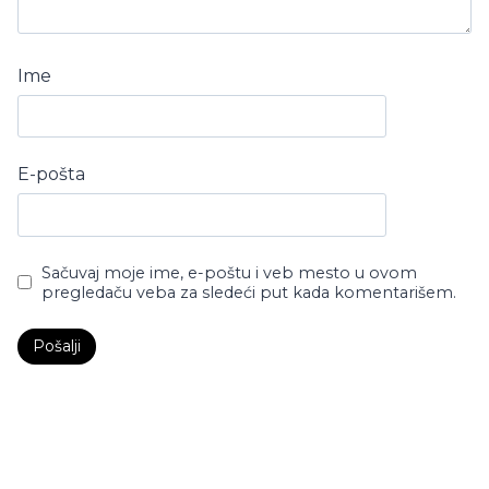
Ime
E-pošta
Sačuvaj moje ime, e-poštu i veb mesto u ovom
pregledaču veba za sledeći put kada komentarišem.