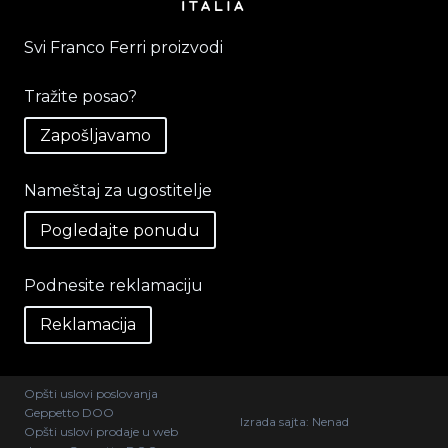
Svi Franco Ferri proizvodi
Tražite posao?
Zapošljavamo
Nameštaj za ugostitelje
Pogledajte ponudu
Podnesite reklamaciju
Reklamacija
Opšti uslovi poslovanja
Geppetto DOO
Izrada sajta:
Nenad
Opšti uslovi prodaje u web