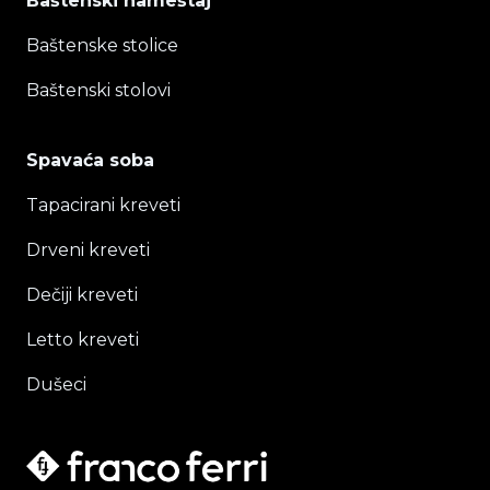
Baštenski nameštaj
Baštenske stolice
Baštenski stolovi
Spavaća soba
Tapacirani kreveti
Drveni kreveti
Dečiji kreveti
Letto kreveti
Dušeci