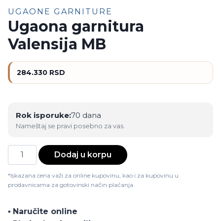
UGAONE GARNITURE
Ugaona garnitura
Valensija MB
284.330
RSD
Rok isporuke:
70 dana
Nameštaj se pravi posebno za vas.
Ugaona
Dodaj u korpu
garnitura
Valensija
*Iskazana cena važi za online kupovinu, kao i za kupovinu u
prodavnicama za gotovinski način plaćanja
MB
količina
▪️
Naručite online