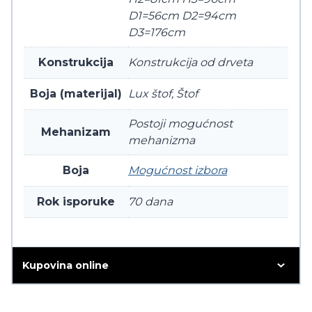
D1=56cm D2=94cm
D3=176cm
Konstrukcija
Konstrukcija od drveta
Boja (materijal)
Lux štof, Štof
Postoji mogućnost
Mehanizam
mehanizma
Boja
Mogućnost izbora
Rok isporuke
70 dana
Kupovina online