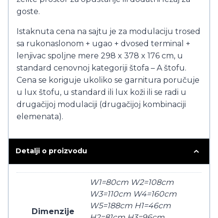
goste.
Istaknuta cena na sajtu je za modulaciju trosed
sa rukonaslonom + ugao + dvosed terminal +
lenjivac spoljne mere 298 x 378 x 176 cm, u
standard cenovnoj kategoriji štofa – A štofu.
Cena se koriguje ukoliko se garnitura poručuje
u lux štofu, u standard ili lux koži ili se radi u
drugačijoj modulaciji (drugačijoj kombinaciji
elemenata).
Detalji o proizvodu
W1=80cm W2=108cm
W3=110cm W4=160cm
W5=188cm H1=46cm
Dimenzije
H2=81cm H3=96cm