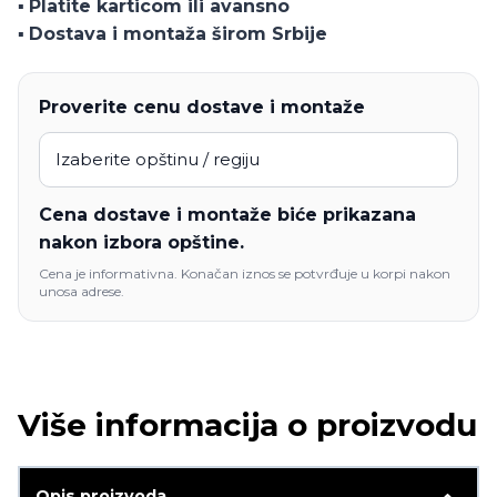
▪️
Platite karticom ili avansno
▪️
Dostava i montaža širom Srbije
Proverite cenu dostave i montaže
Cena dostave i montaže biće prikazana
nakon izbora opštine.
Cena je informativna. Konačan iznos se potvrđuje u korpi nakon
unosa adrese.
Više informacija o proizvodu
Opis proizvoda