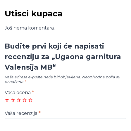
Utisci kupaca
Još nema komentara.
Budite prvi koji će napisati
recenziju za „Ugaona garnitura
Valensija MB“
Vaša adresa e-pošte neće biti objavljena.
Neophodna polja su
označena
*
Vaša ocena
*
Vaša recenzija
*