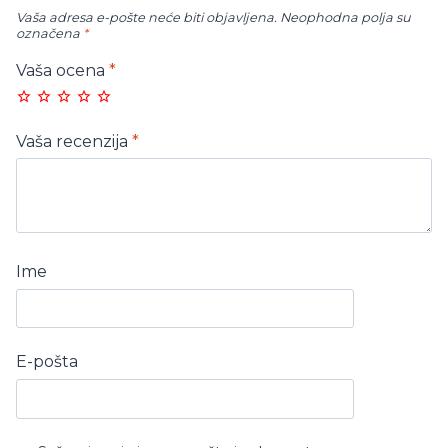
Vaša adresa e-pošte neće biti objavljena.
Neophodna polja su
označena
*
Vaša ocena
*
Vaša recenzija
*
Ime
E-pošta