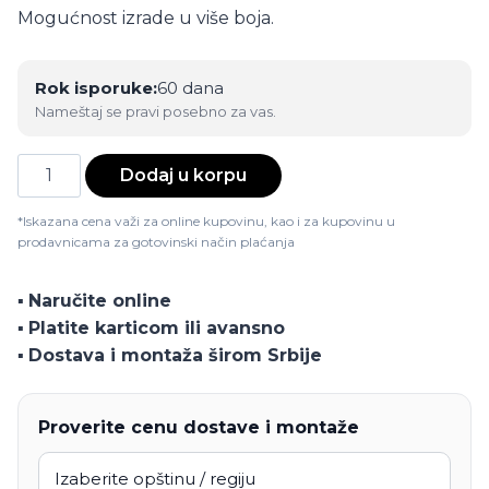
Mogućnost izrade u više boja.
Rok isporuke:
60 dana
Nameštaj se pravi posebno za vas.
Dvokrilna
Dodaj u korpu
nadogradnja
Linea
*Iskazana cena važi za online kupovinu, kao i za kupovinu u
prodavnicama za gotovinski način plaćanja
količina
▪️
Naručite online
▪️
Platite karticom ili avansno
▪️
Dostava i montaža širom Srbije
Proverite cenu dostave i montaže