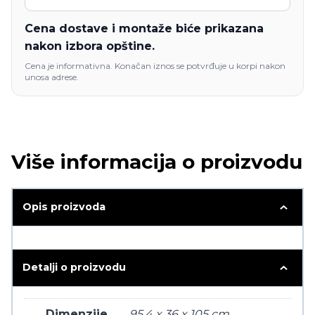
Cena dostave i montaže biće prikazana
nakon izbora opštine.
Cena je informativna. Konačan iznos se potvrđuje u korpi nakon
unosa adrese.
Više informacija o proizvodu
Opis proizvoda
Detalji o proizvodu
Dimenzije
95.4 x 36 x 105 cm