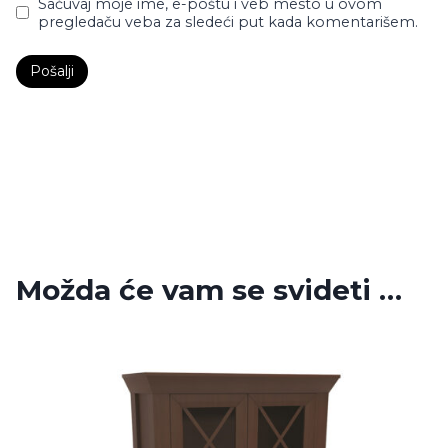
Sačuvaj moje ime, e-poštu i veb mesto u ovom
pregledaču veba za sledeći put kada komentarišem.
Možda će vam se svideti …