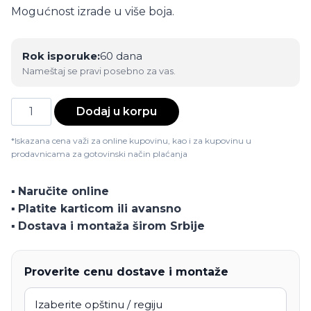
Mogućnost izrade u više boja.
Rok isporuke:
60 dana
Nameštaj se pravi posebno za vas.
Jednokrilna
Dodaj u korpu
biblioteka
Kleopatra
*Iskazana cena važi za online kupovinu, kao i za kupovinu u
prodavnicama za gotovinski način plaćanja
količina
▪️
Naručite online
▪️
Platite karticom ili avansno
▪️
Dostava i montaža širom Srbije
Proverite cenu dostave i montaže