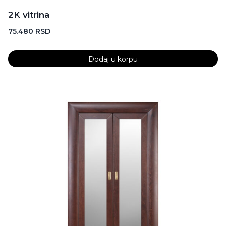
2K vitrina
75.480
RSD
Dodaj u korpu