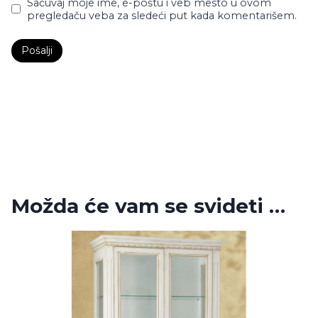
Sačuvaj moje ime, e-poštu i veb mesto u ovom
pregledaču veba za sledeći put kada komentarišem.
Možda će vam se svideti …