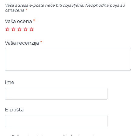
Vaša adresa e-pošte neće biti objavljena.
Neophodna polja su
označena
*
Vaša ocena
*
Vaša recenzija
*
Ime
E-pošta