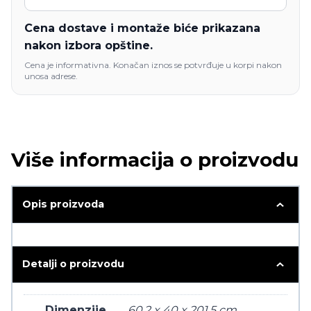
Cena dostave i montaže biće prikazana
nakon izbora opštine.
Cena je informativna. Konačan iznos se potvrđuje u korpi nakon
unosa adrese.
Više informacija o proizvodu
Opis proizvoda
Detalji o proizvodu
Dimenzije
60.2 x 40 x 201.5 cm