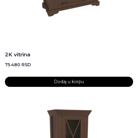
2K vitrina
75.480
RSD
Dodaj u korpu