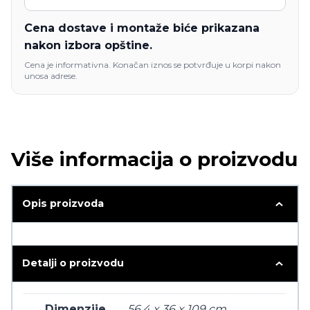
Cena dostave i montaže biće prikazana
nakon izbora opštine.
Cena je informativna. Konačan iznos se potvrđuje u korpi nakon
unosa adrese.
Više informacija o proizvodu
Opis proizvoda
Detalji o proizvodu
Dimenzije
56.4 x 36 x 109 cm