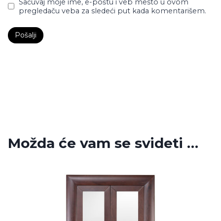
Sačuvaj moje ime, e-poštu i veb mesto u ovom
pregledaču veba za sledeći put kada komentarišem.
Možda će vam se svideti …