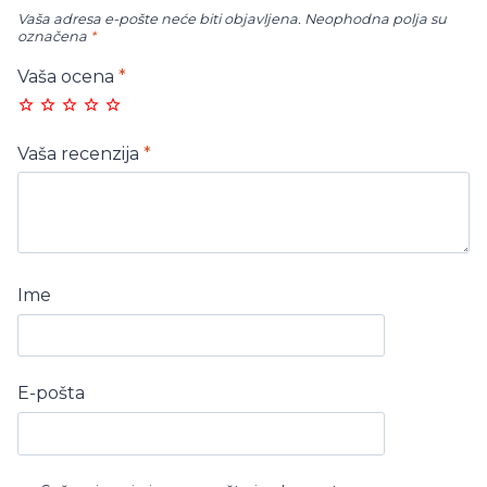
Vaša adresa e-pošte neće biti objavljena.
Neophodna polja su
označena
*
Vaša ocena
*
Vaša recenzija
*
Ime
E-pošta