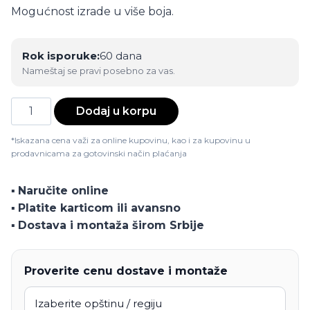
Mogućnost izrade u više boja.
Rok isporuke:
60 dana
Nameštaj se pravi posebno za vas.
Jednokrilna
Dodaj u korpu
nadogradnja
Kleopatra
*Iskazana cena važi za online kupovinu, kao i za kupovinu u
prodavnicama za gotovinski način plaćanja
količina
▪️
Naručite online
▪️
Platite karticom ili avansno
▪️
Dostava i montaža širom Srbije
Proverite cenu dostave i montaže