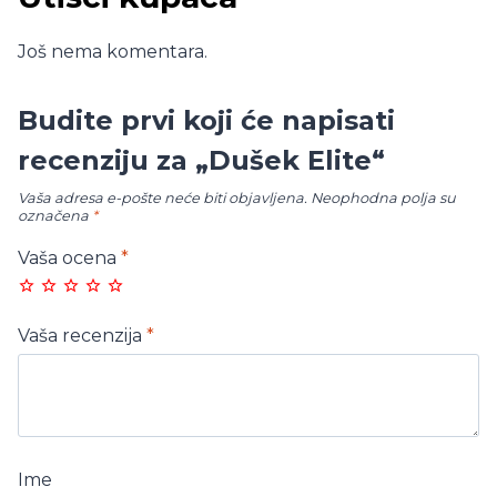
Još nema komentara.
Budite prvi koji će napisati
recenziju za „Dušek Elite“
Vaša adresa e-pošte neće biti objavljena.
Neophodna polja su
označena
*
Vaša ocena
*
Vaša recenzija
*
Ime