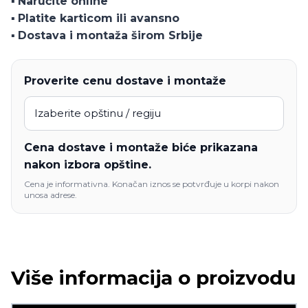
▪️
Naručite online
▪️
Platite karticom ili avansno
▪️
Dostava i montaža širom Srbije
Proverite cenu dostave i montaže
Cena dostave i montaže biće prikazana
nakon izbora opštine.
Cena je informativna. Konačan iznos se potvrđuje u korpi nakon
unosa adrese.
Više informacija o proizvodu