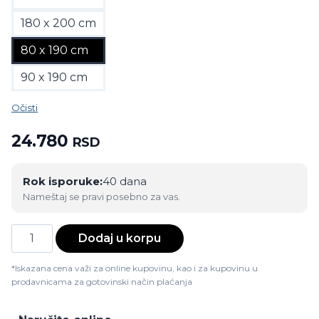
180 x 200 cm
80 x 190 cm
90 x 190 cm
Očisti
24.780
RSD
Rok isporuke:
40 dana
Nameštaj se pravi posebno za vas.
Dušek
Dodaj u korpu
Elite
količina
*Iskazana cena važi za online kupovinu, kao i za kupovinu u
prodavnicama za gotovinski način plaćanja