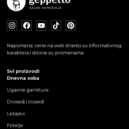
na
stranici
proizvoda.
Napomena: cene na web stranici su informativnog
karaktera i sklone su promenama
Svi proizvodi
Dnevna soba
Ugaone garniture
Dvosedi i trosedi
Ležajevi
Fotelje