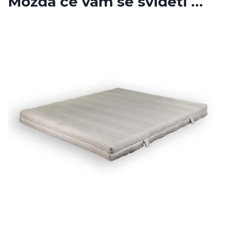
Možda će vam se svideti …