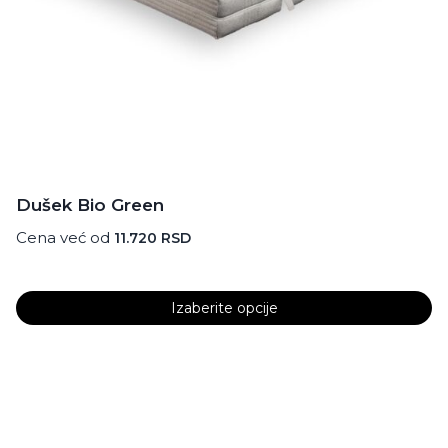
Dušek Bio Green
Cena već od
11.720
RSD
Izaberite opcije
Ovaj
proizvod
ima
više
varijanti.