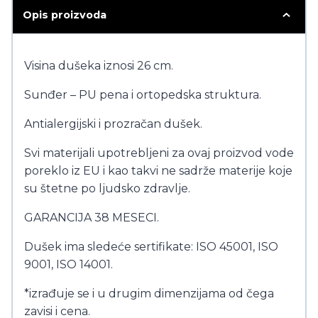
Opis proizvoda
Visina dušeka iznosi 26 cm.
Sunđer – PU pena i ortopedska struktura.
Antialergijski i prozračan dušek.
Svi materijali upotrebljeni za ovaj proizvod vode
poreklo iz EU i kao takvi ne sadrže materije koje
su štetne po ljudsko zdravlje.
GARANCIJA 38 MESECI.
Dušek ima sledeće sertifikate: ISO 45001, ISO
9001, ISO 14001.
*izrađuje se i u drugim dimenzijama od čega
zavisi i cena.