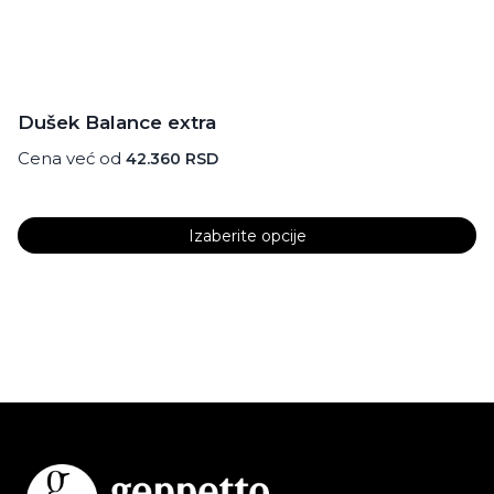
Dušek Balance extra
Cena već od
42.360
RSD
Izaberite opcije
Ovaj
proizvod
ima
više
varijanti.
Opcije
mogu
biti
izabrane