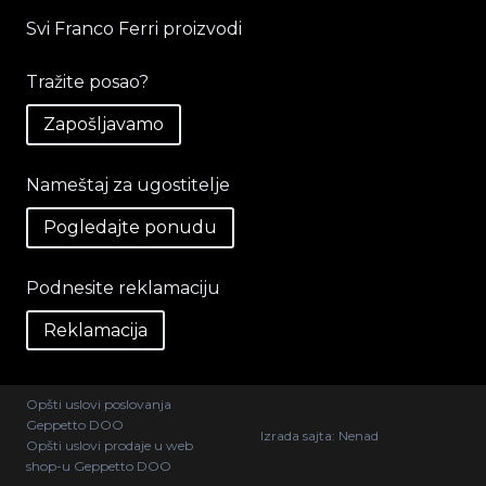
Svi Franco Ferri proizvodi
Tražite posao?
Zapošljavamo
Nameštaj za ugostitelje
Pogledajte ponudu
Podnesite reklamaciju
Reklamacija
Opšti uslovi poslovanja
Geppetto DOO
Izrada sajta:
Nenad
Opšti uslovi prodaje u web
shop-u Geppetto DOO