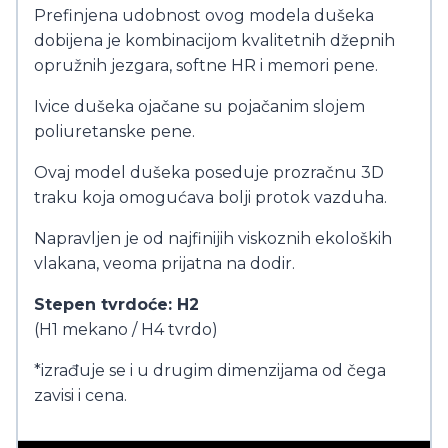
Prefinjena udobnost ovog modela dušeka
dobijena je kombinacijom kvalitetnih džepnih
opružnih jezgara, softne HR i memori pene.
Ivice dušeka ojačane su pojačanim slojem
poliuretanske pene.
Ovaj model dušeka poseduje prozračnu 3D
traku koja omogućava bolji protok vazduha.
Napravljen je od najfinijih viskoznih ekoloških
vlakana, veoma prijatna na dodir.
Stepen tvrdoće: H2
(H1 mekano / H4 tvrdo)
*izrađuje se i u drugim dimenzijama od čega
zavisi i cena.