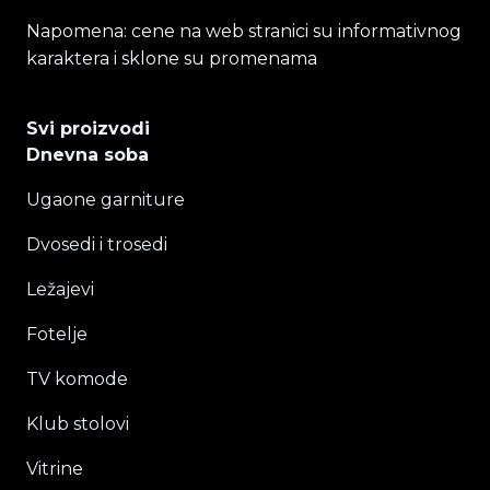
Napomena: cene na web stranici su informativnog
karaktera i sklone su promenama
Svi proizvodi
Dnevna soba
Ugaone garniture
Dvosedi i trosedi
Ležajevi
Fotelje
TV komode
Klub stolovi
Vitrine