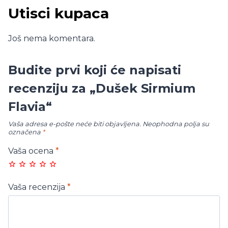
Utisci kupaca
Još nema komentara.
Budite prvi koji će napisati
recenziju za „Dušek Sirmium
Flavia“
Vaša adresa e-pošte neće biti objavljena.
Neophodna polja su
označena
*
Vaša ocena
*
Vaša recenzija
*