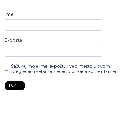
Ime
E-pošta
Sačuvaj moje ime, e-poštu i veb mesto u ovom
pregledaču veba za sledeći put kada komentarišem.