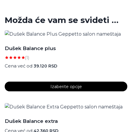
Možda će vam se svideti …
Dušek Balance plus
(1)
Ocenjeno
Cena već od
39.120
RSD
sa
5.00
od 5
Izaberite opcije
Ovaj
proizvod
ima
više
Dušek Balance extra
varijanti.
Cena već od
42.360
RSD
Opcije