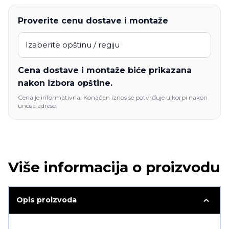
Proverite cenu dostave i montaže
Cena dostave i montaže biće prikazana
nakon izbora opštine.
Cena je informativna. Konačan iznos se potvrđuje u korpi nakon
unosa adrese.
Više informacija o proizvodu
Opis proizvoda