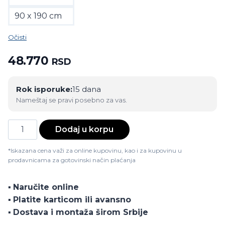
90 x 190 cm
Očisti
48.770
RSD
Rok isporuke:
15 dana
Nameštaj se pravi posebno za vas.
Dušek
Dodaj u korpu
Sirmium
Flavia
*Iskazana cena važi za online kupovinu, kao i za kupovinu u
prodavnicama za gotovinski način plaćanja
količina
▪️
Naručite online
▪️
Platite karticom ili avansno
▪️
Dostava i montaža širom Srbije