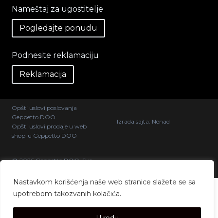
Nameštaj za ugostitelje
Pogledajte ponudu
Podnesite reklamaciju
Reklamacija
Opšti uslovi poslovanja
Geppetto DOO
Izrada sajta:
Nenad
Opšti uslovi prodaje u web
shop-u Geppetto DOO
@ 2026 Geppetto DOO. Sva
prava zadržana.
Nastavkom korišćenja naše web stranice slažete se sa
upotrebom takozvanih kolačića.