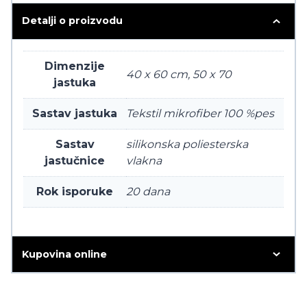
Detalji o proizvodu
Dimenzije
40 x 60 cm, 50 x 70
jastuka
Sastav jastuka
Tekstil mikrofiber 100 %pes
Sastav
silikonska poliesterska
jastučnice
vlakna
Rok isporuke
20 dana
Kupovina online