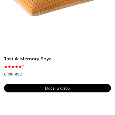
Jastuk Memory Soya
(1)
Ocenjeno
6.190
RSD
sa
5.00
od 5
Dodaj u korpu