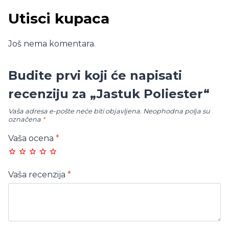
Utisci kupaca
Još nema komentara.
Budite prvi koji će napisati
recenziju za „Jastuk Poliester“
Vaša adresa e-pošte neće biti objavljena.
Neophodna polja su
označena
*
Vaša ocena
*
Vaša recenzija
*