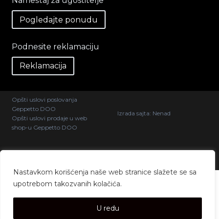
Nameštaj za ugostitelje
Pogledajte ponudu
Podnesite reklamaciju
Reklamacija
Opšti uslovi poslovanja
Geppetto DOO
Izrada sajta:
Nenad
Opšti uslovi prodaje u web
shop-u Geppetto DOO
@ 2026 Geppetto DOO. Sva
prava zadržana.
Nastavkom korišćenja naše web stranice slažete se sa
upotrebom takozvanih kolačića.
U redu