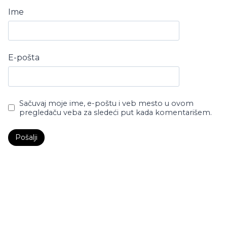
Ime
E-pošta
Sačuvaj moje ime, e-poštu i veb mesto u ovom
pregledaču veba za sledeći put kada komentarišem.