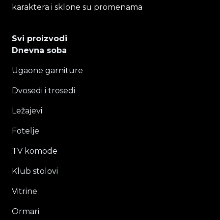
karaktera i sklone su promenama
Svi proizvodi
Dnevna soba
Ugaone garniture
Dvosedi i trosedi
Ležajevi
Fotelje
TV komode
Klub stolovi
Vitrine
Ormari