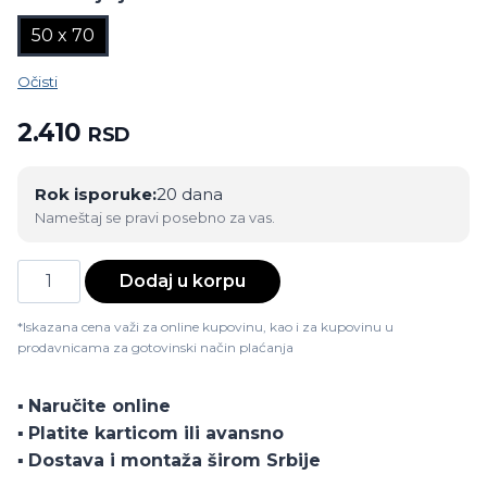
50 x 70
Očisti
2.410
RSD
Rok isporuke:
20 dana
Nameštaj se pravi posebno za vas.
Jastuk
Dodaj u korpu
Poliester
količina
*Iskazana cena važi za online kupovinu, kao i za kupovinu u
prodavnicama za gotovinski način plaćanja
▪️
Naručite online
▪️
Platite karticom ili avansno
▪️
Dostava i montaža širom Srbije