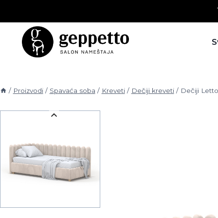
Skip
to
content
S
/
Proizvodi
/
Spavaća soba
/
Kreveti
/
Dečiji kreveti
/
Dečiji Letto