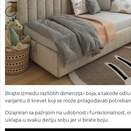
Birajte između različitih dimenzija i boja, a takođe odluč
varijantu ili krevet koji se može prilagođavati potreb
Dizajniran sa pažnjom na udobnost i funkcionalnost, o
uklapa u svaku dečiju sobu jer vi birate boju.