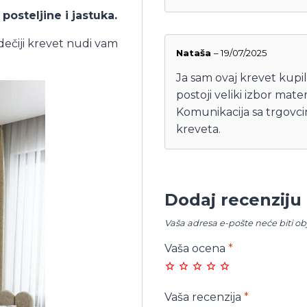
posteljine i jastuka.
dečiji krevet nudi vam
Nataša
–
19/07/2025
Ja sam ovaj krevet kupi
postoji veliki izbor mat
Komunikacija sa trgovcim
kreveta.
Dodaj recenziju
Vaša adresa e-pošte neće biti ob
Vaša ocena
*
Vaša recenzija
*