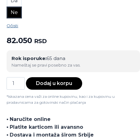
Da
Ne
Očisti
82.050
RSD
Rok isporuke:
65 dana
Nameštaj se pravi posebno za vas.
Dečiji
Dodaj u korpu
Letto
krevet
*Iskazana cena važi za online kupovinu, kao i za kupovinu u
prodavnicama za gotovinski način plaćanja
1
količina
▪️
Naručite online
▪️
Platite karticom ili avansno
▪️
Dostava i montaža širom Srbije