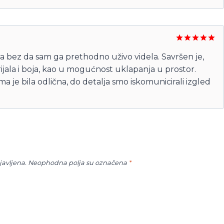
5
Ocenjeno
la bez da sam ga prethodno uživo videla. Savršen je,
sa
5
od 5
erijala i boja, kao u mogućnost uklapanja u prostor.
a je bila odlična, do detalja smo iskomunicirali izgled
javljena.
Neophodna polja su označena
*