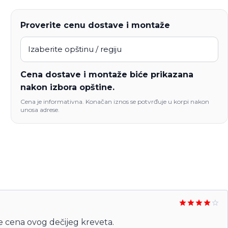
Proverite cenu dostave i montaže
Cena dostave i montaže biće prikazana
nakon izbora opštine.
Cena je informativna. Konačan iznos se potvrđuje u korpi nakon
unosa adrese.
Ocenjeno
e cena ovog dečijeg kreveta.
sa
4
od