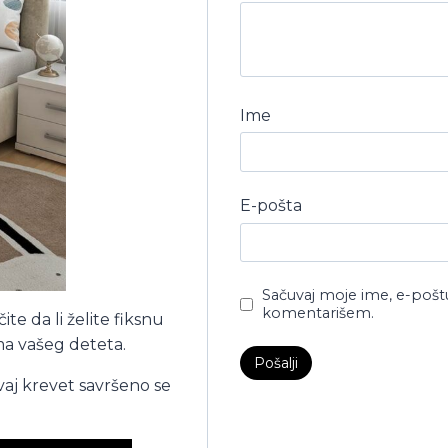
Ime
E-pošta
Sačuvaj moje ime, e-pošt
komentarišem.
ite da li želite fiksnu
ama vašeg deteta.
vaj krevet savršeno se