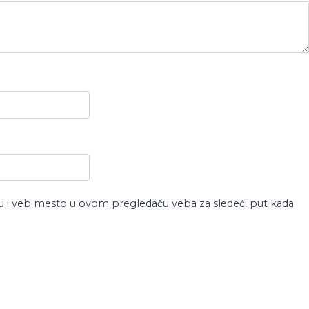
u i veb mesto u ovom pregledaču veba za sledeći put kada