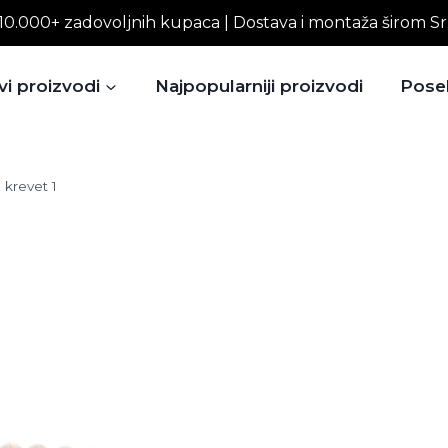
10.000+ zadovoljnih kupaca | Dostava i montaža širom Sr
vi proizvodi
Najpopularniji proizvodi
Pose
 krevet 1