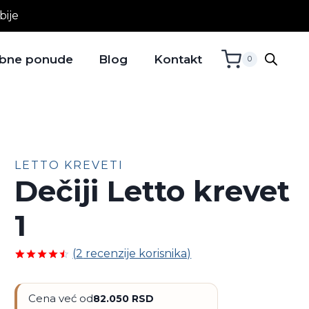
bije
bne ponude
Blog
Kontakt
0
LETTO KREVETI
Dečiji Letto krevet
1
(
2
recenzije korisnika)
Ocenjeno
2
4.50
od 5
na osnovu
Cena već od
82.050
RSD
ocene