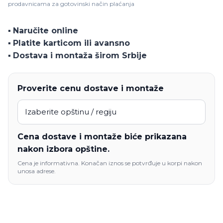
prodavnicama za gotovinski način plaćanja
puna
količina
▪️
Naručite online
▪️
Platite karticom ili avansno
▪️
Dostava i montaža širom Srbije
Proverite cenu dostave i montaže
Cena dostave i montaže biće prikazana
nakon izbora opštine.
Cena je informativna. Konačan iznos se potvrđuje u korpi nakon
unosa adrese.