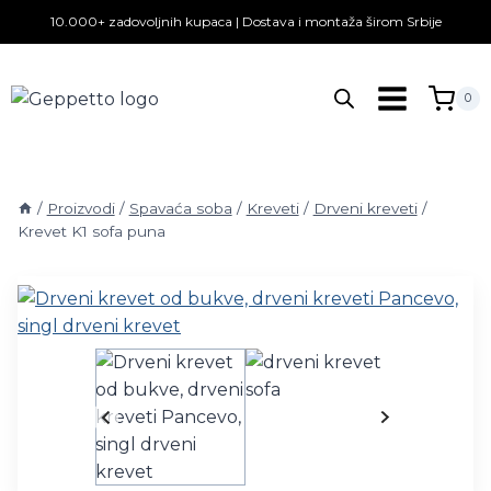
Skip
10.000+ zadovoljnih kupaca | Dostava i montaža širom Srbije
to
content
0
/
Proizvodi
/
Spavaća soba
/
Kreveti
/
Drveni kreveti
/
Krevet K1 sofa puna