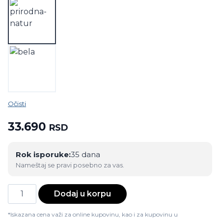
Očisti
33.690
RSD
Rok isporuke:
35 dana
Nameštaj se pravi posebno za vas.
Krevet
Dodaj u korpu
K1
sofa
*Iskazana cena važi za online kupovinu, kao i za kupovinu u