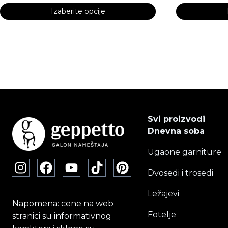
Izaberite opcije
Ovaj
Ovaj
proizvod
proizvod
ima
ima
više
više
varijanti.
varijanti.
Opcije
Opcije
mogu
mogu
biti
biti
Svi proizvodi
izabrane
izabrane
Dnevna soba
na
na
Ugaone garniture
stranici
stranici
proizvoda.
proizvoda.
Dvosedi i trosedi
Ležajevi
Napomena: cene na web
Fotelje
stranici su informativnog