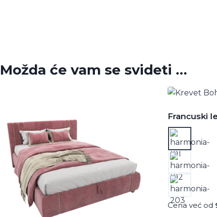
Možda će vam se svideti …
Francuski 
Cena već od