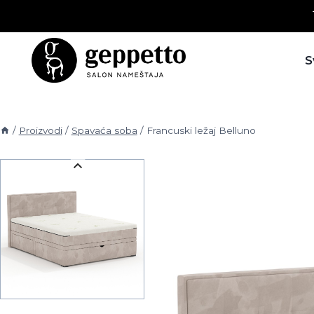
Skip
to
content
S
/
Proizvodi
/
Spavaća soba
/
Francuski ležaj Belluno