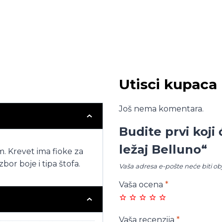
Utisci kupaca
Još nema komentara.
Budite prvi koji
ležaj Belluno“
m. Krevet ima fioke za
bor boje i tipa štofa.
Vaša adresa e-pošte neće biti ob
Vaša ocena
*
Vaša recenzija
*