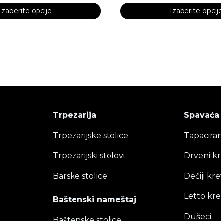
Izaberite opcije
Izaberite opcij
Ovaj
proizvod
ima
više
varijanti.
Opcije
mogu
biti
Trpezarija
Spavaća
izabrane
Trpezarijske stolice
Tapaciran
na
stranici
Trpezarijski stolovi
Drveni kr
proizvoda.
Barske stolice
Dečiji kre
Letto kre
Baštenski nameštaj
Dušeci
Baštenske stolice