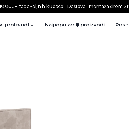
10.000+ zadovoljnih kupaca | Dostava i montaža širom Sr
vi proizvodi
Najpopularniji proizvodi
Pose