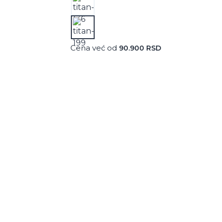
Cena već od
90.900
RSD