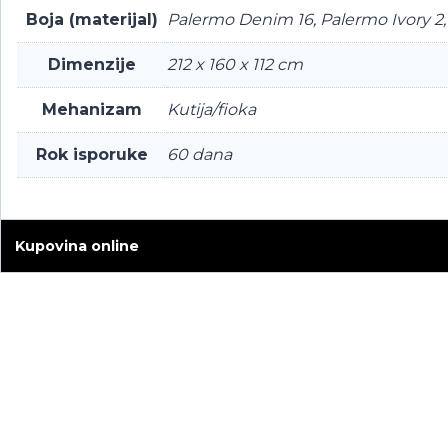
Boja (materijal)
Palermo Denim 16, Palermo Ivory 2
Dimenzije
212 x 160 x 112 cm
Mehanizam
Kutija/fioka
Rok isporuke
60 dana
Kupovina online