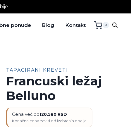
bije
bne ponude
Blog
Kontakt
0
TAPACIRANI KREVETI
Francuski ležaj
Belluno
Cena već od
120.580
RSD