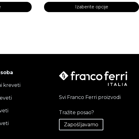
e
Izaberite opcije
Ovaj
proizvod
ima
više
varijanti.
Opcije
mogu
biti
 soba
izabrane
i kreveti
na
stranici
Svi Franco Ferri proizvodi
eveti
proizvoda.
veti
Tražite posao?
veti
Zapošljavamo