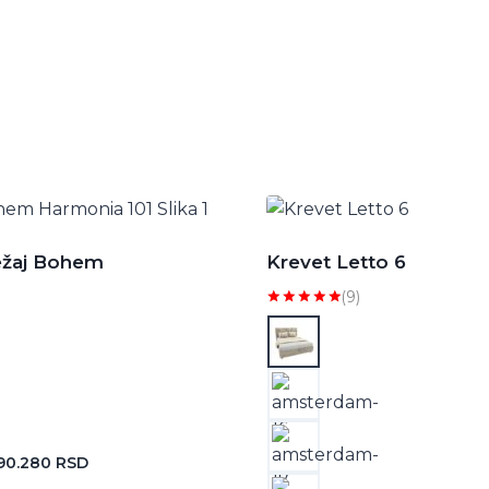
ležaj Bohem
Krevet Letto 6
(9)
Ocenjeno
sa
5.00
od 5
90.280
RSD