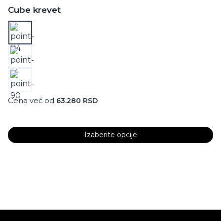
više
Cube krevet
varijanti.
Opcije
mogu
biti
izabrane
na
stranici
Cena već od
63.280
RSD
proizvoda.
Izaberite opcije
Ovaj
proizvod
ima
više
varijanti.
Opcije