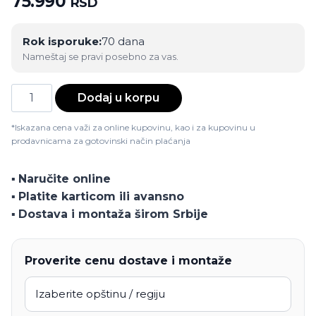
75.990
RSD
Rok isporuke:
70 dana
Nameštaj se pravi posebno za vas.
Krevet
Dodaj u korpu
Cezar
količina
*Iskazana cena važi za online kupovinu, kao i za kupovinu u
prodavnicama za gotovinski način plaćanja
▪️
Naručite online
▪️
Platite karticom ili avansno
▪️
Dostava i montaža širom Srbije
Proverite cenu dostave i montaže