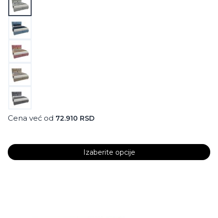
Cena već od
72.910
RSD
Izaberite opcije
Ovaj
proizvod
ima
više
varijanti.