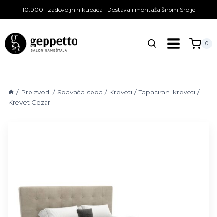
Skip
10.000+ zadovoljnih kupaca | Dostava i montaža širom Srbije
to
content
0
/
Proizvodi
/
Spavaća soba
/
Kreveti
/
Tapacirani kreveti
/
Krevet Cezar