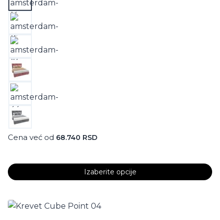
5.00
od 5
Cena već od
68.740
RSD
Izaberite opcije
Ovaj
proizvod
ima