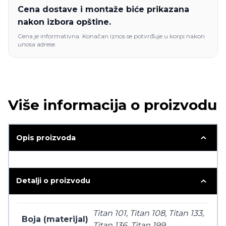
Cena dostave i montaže biće prikazana
nakon izbora opštine.
Cena je informativna. Konačan iznos se potvrđuje u korpi nakon
unosa adrese.
Više informacija o proizvodu
Opis proizvoda
Detalji o proizvodu
Titan 101, Titan 108, Titan 133,
Boja (materijal)
Titan 136, Titan 199