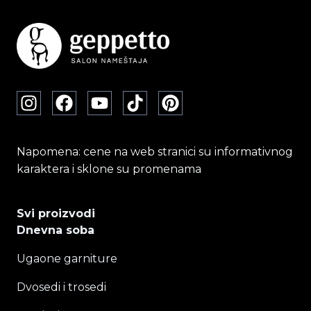
mogu
biti
izabrane
na
stranici
proizvoda.
Napomena: cene na web stranici su informativnog
karaktera i sklone su promenama
Svi proizvodi
Dnevna soba
Ugaone garniture
Dvosedi i trosedi